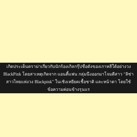
เกิดประเด็นดราม่าเกี่ยวกับนักร้องเกิลกรุ๊ปชื่อดังของเกาหลีใต้อย่างวง
BlackPink โดยสาเหตุเกิดจาก แอนตี้แฟน กลุ่มนึงออกมาโจมตีสาว “ลิซ่า
สาวไทยแห่งวง Blackpink” ในเชิงเหยียดเชื้อชาติ และหน้าตา โดยใช้
ข้อความค่อนข้างรุนแร