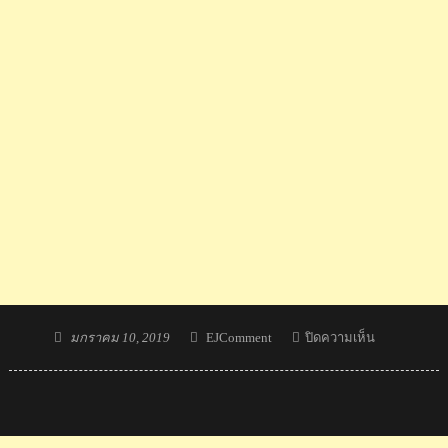
Posted
Author
บน
มกราคม 10, 2019
EJComment
ปิดความเห็น
on
ความ
คิด
เห็น
ชาว