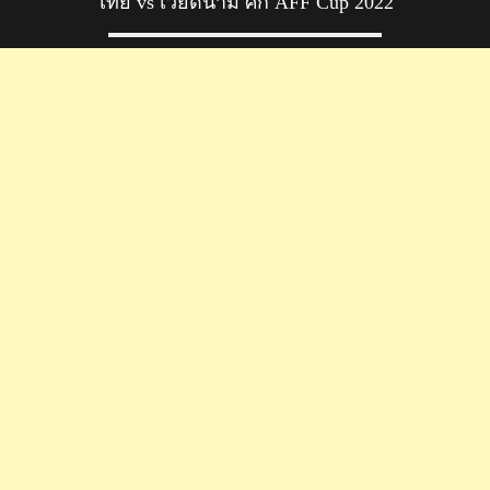
ไทย vs เวียดนาม ศึก AFF Cup 2022
7