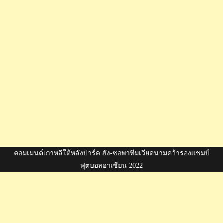
คอมเมนต์เกาหลีใต้หลังปาร์ค ฮัง-ซอพาทีมเวียดนามคว้ารองแชมป์
ฟุตบอลอาเซียน 2022