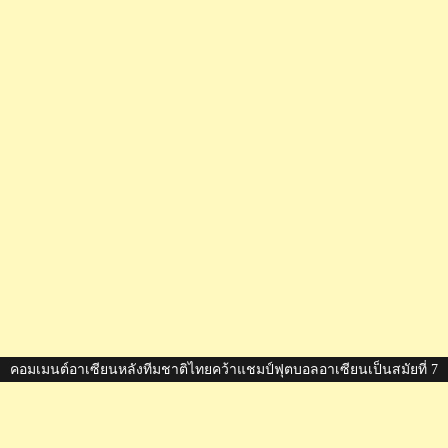
คอมเมนต์อาเซียนหลังทีมชาติไทยคว้าแชมป์ฟุตบอลอาเซียนเป็นสมัยที่ 7