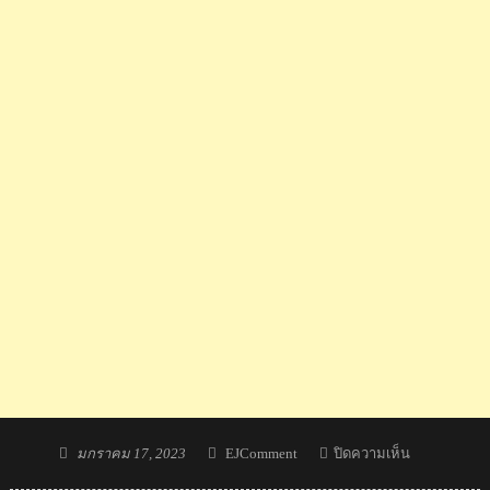
Posted
Author
บน
มกราคม 17, 2023
EJComment
ปิดความเห็น
on
คอม