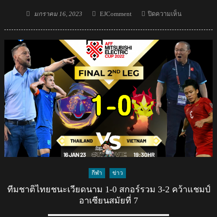
Posted
Author
บน
มกราคม 16, 2023
EJComment
ปิดความเห็น
on
คอม
เมน
ต์
ชาว
เวียดนาม
หลัง
แพ้
ไทย
0-
1
และ
ไทย
คว้า
แชมป์
กีฬา
ข่าว
AFF
ทีมชาติไทยชนะเวียดนาม 1-0 สกอร์รวม 3-2 คว้าแชมป์
Cup
อาเซียนสมัยที่ 7
สมัย
ที่