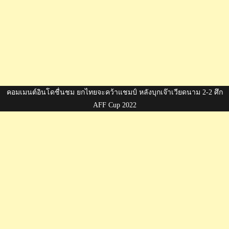
คอมเมนต์อินโดชื่นชม ยกไทยจะคว้าแชมป์ หลังบุกเจ๊าเวียดนาม 2-2 ศึก
AFF Cup 2022