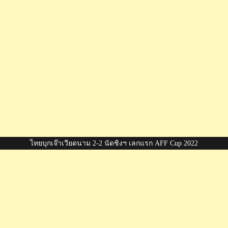
ไทยบุกเจ๊าเวียดนาม 2-2 นัดชิงฯ เลกแรก AFF Cup 2022