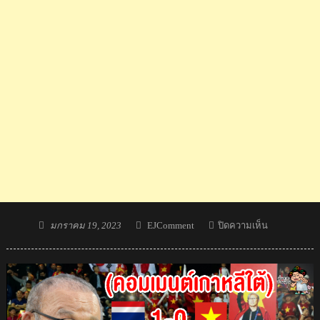
Posted
Author
บน
มกราคม 19, 2023
EJComment
ปิดความเห็น
on
คอม
เมน
ต์
ชาว
อา