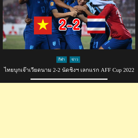
ไทย
แกร่ง
จริง
หลัง
บุก
เจ๊า
เวียดนาม
2-
2
กีฬา
ข่าว
นัด
ไทยบุกเจ๊าเวียดนาม 2-2 นัดชิงฯ เลกแรก AFF Cup 2022
ชิงฯ
เลก
แรก
ศึก
AFF
Cup
2022