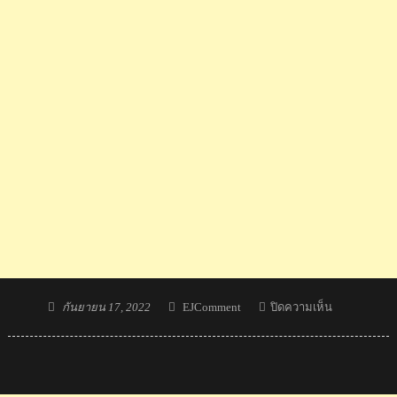
Posted
Author
บน
กันยายน 17, 2022
EJComment
ปิดความเห็น
on
กระหึ่ม!
ทีม
เทนนิส
หญิง