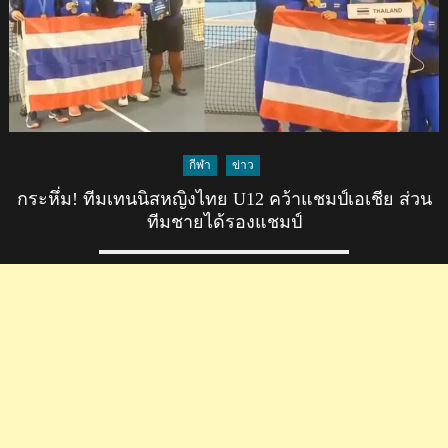
กีฬา
ข่าว
กระหึ่ม! ทีมเทนนิสหญิงไทย U12 คว้าแชมป์เอเชีย ส่วน
ทีมชายได้รองแชมป์