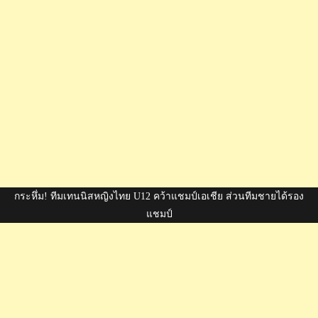
กระหึ่ม! ทีมเทนนิสหญิงไทย U12 คว้าแชมป์เอเชีย ส่วนทีมชายได้รอง
แชมป์