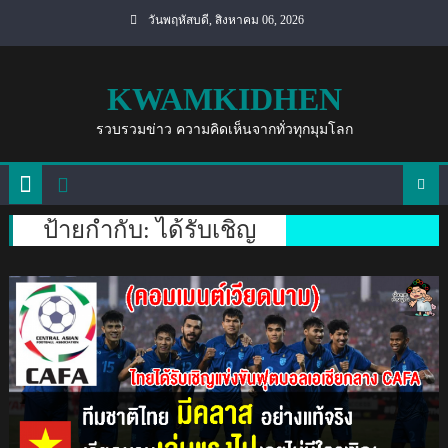
Skip
วันพฤหัสบดี, สิงหาคม 06, 2026
to
content
KWAMKIDHEN
รวบรวมข่าว ความคิดเห็นจากทั่วทุกมุมโลก
ป้ายกำกับ:
ได้รับเชิญ