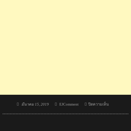
Posted
Author
บน
มีนาคม 15, 2019
EJComment
ปิดความเห็น
on
คอม
เมน
ต์
ชาว