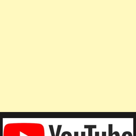
โต้
คุณ
ณ
วัฒน์
ประเด็น
ขัด
แย้ง
หลัง
ยกเลิก
สัญญา
กับ
MGI