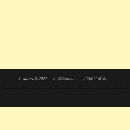
Posted
Author
บน
ตุลาคม 9, 2024
EJComment
ปิดความเห็น
on
อิม
โสกุ
นเธีย
ND
กัมพูชา
แถลง
ตอบ