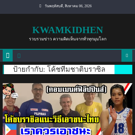
Skip
วันพฤหัสบดี, สิงหาคม 06, 2026
to
content
KWAMKIDHEN
รวบรวมข่าว ความคิดเห็นจากทั่วทุกมุมโลก
ป้ายกำกับ:
โค้ชทีมชาติบราซิล