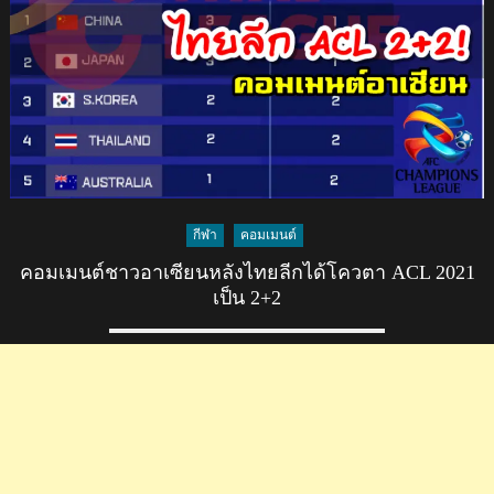
กับ
หัวข้อ
เมื่อ
ไหร่
วี
ลีก
จะ
ไล่
ทัน
กีฬา
คอมเมนต์
ไทย
คอมเมนต์ชาวอาเซียนหลังไทยลีกได้โควตา ACL 2021
ลีก?
เป็น 2+2