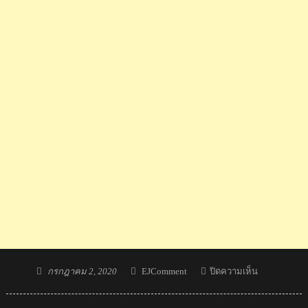
Posted
Author
บน
กรกฎาคม 2, 2020
EJComment
ปิดความเห็น
on
คอม
เมน