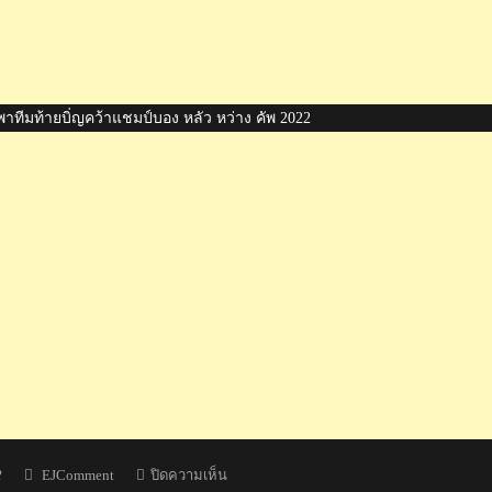
ทีมท้ายบิ่ญคว้าแชมป์บอง หลัว หว่าง คัพ 2022
Author
บน
2
EJComment
ปิดความเห็น