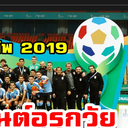
คอม
เมน
ต์
เวียดนาม
หลัง
อร
อุ
มา
พา
ทีม
ท้าย
บิ่ญ
คว้า
แชมป์
บอง
หลัว
หว่าง
คัพ
2022