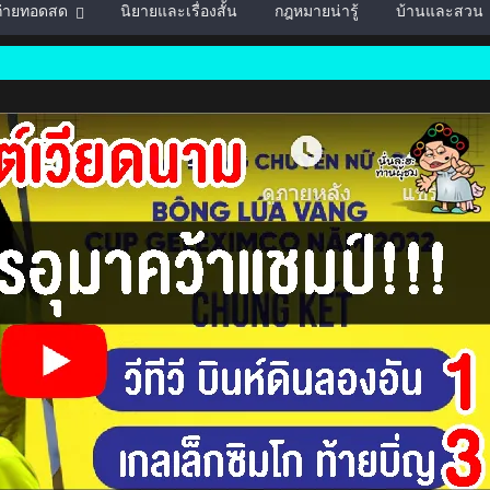
์ถ่ายทอดสด
นิยายและเรื่องสั้น
กฎหมายน่ารู้
บ้านและสวน