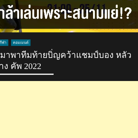
กีฬา
คอมเมนต์
มาพาทีมท้ายบิ่ญคว้าแชมป์บอง หลัว
าง คัพ 2022