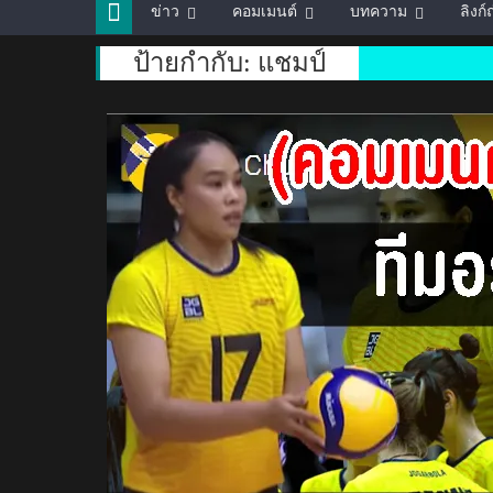
ข่าว
คอมเมนต์
บทความ
ลิงก
ป้ายกำกับ:
แชมป์