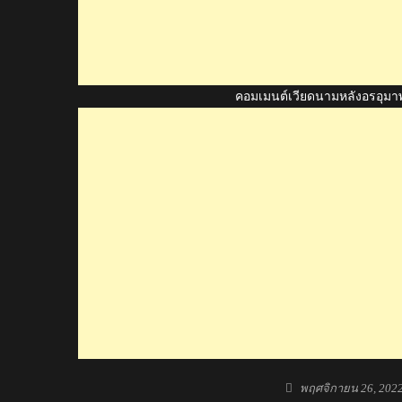
คอมเมนต์เวียดนามหลังอรอุมาพา
Posted
พฤศจิกายน 26, 202