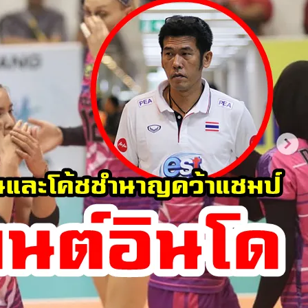
ชาว
อุ
รุก
วัย
หลัง
ชนะ
ไทย
4-
0
คว้า
แชมป์
ไช
น่า
คัพ
2019