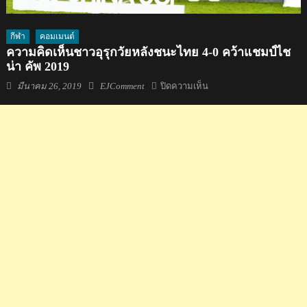
กีฬา
คอมเมนต์
ความคิดเห็นชาวอุรุกวัยหลังชนะไทย 4-0 คว้าแชมป์ไช
น่า คัพ 2019
Posted
Author
บน
มีนาคม 26, 2019
EJComment
ปิดความเห็น
on
ความ
คิด
เห็น
ชาว
อุ
รุก
วัย
หลัง
ชนะ
ไทย
4-
0
คว้า
แชมป์