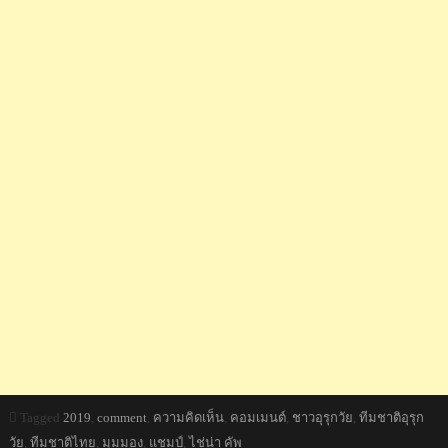
Tagged
2019
,
comment
,
ความคิดเห็น
,
คอมเมนต์
,
ชาวอุรุกวัย
,
ทีมชาติอุรุก
วัย
,
ทีมชาติไทย
,
มุมมอง
,
แชมป์
,
ไช่น่า คัพ