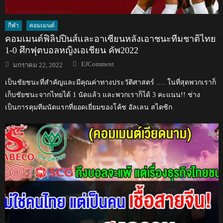
กีฬา
คอมเมนต์
คอมเมนต์ฟิลิปปินส์และอาเซียนหลังเอาชนะทีมชาติไทย
1-0 ศึกฟุตบอลหญิงเอเชียน คัพ2022
Author
Posted
EJComment
มกราคม 22, 2022
on
เป็นชัยชนะที่สำคัญและมีคุณค่าทางประวัติศาสตร์ …. ในที่สุดพวกเราก็
เก็บชัยชนะจากไทยได้ 1 นัดแล้ว และพวกเราก็ได้ 3 คะแนน!! ช่าง
เป็นการคุมทีมนัดแรกที่ยอดเยี่ยมของโค้ช อัลเลน สไตซิก