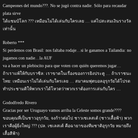
Campeones del mundo???. No se jugó contra nadie. Sólo para recaudar
plata sirve
ได้แชมป์โลก ??? เหมือนไม่ได้เล่นกับใครเลย … แค่ไปสะสมเงินรางวัล
เท่านั้น
Roberto ***
Si perdemos con Brasil: nos faltaba rodaje…si le ganamos a Tailandia: no
jugamos con nadie…la AUF
va a hacer un plebiscito para que voten con quién queremos jugar…
ถ้าเราแพ้ให้กับบราซิล: เราขาดในเรื่องของการยิงประตู … ถ้าเราชนะ
ไทย: เหมือนเราไม่ได้เล่นกับใครเลย … สมาคมฟุตบอลอุรุกวัยได้โปรด
ทำประชามติให้พวกเราได้โหวตว่าพวกเราต้องการเล่นกับใคร …
Gododfredo Rivero
Gracias por ser Uruguayo vamos arriba la Celeste somos grande????
ขอบคุณที่เป็นชาวอุรุกวัย, จงก้าวต่อไป ชาวเซเลสเต้ (ชาวเสื้อฟ้า) พวก
เราคือผู้ยิ่งใหญ่ ??? (ปล. เซเลสเต้ คือฉายาของทีมชาติอุรุกวัย หมายถึง
เสื้อสีฟ้า)