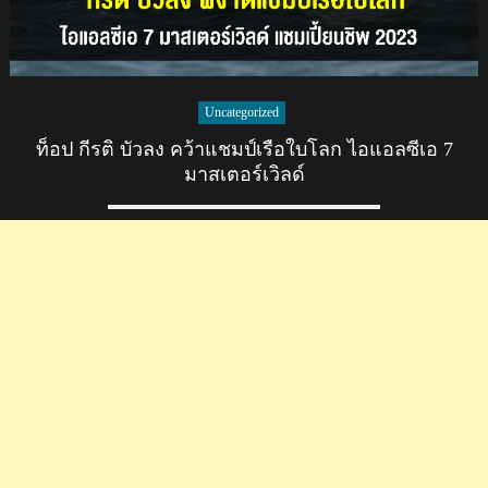
Uncategorized
ท็อป กีรติ บัวลง คว้าแชมป์เรือใบโลก ไอแอลซีเอ 7
มาสเตอร์เวิลด์