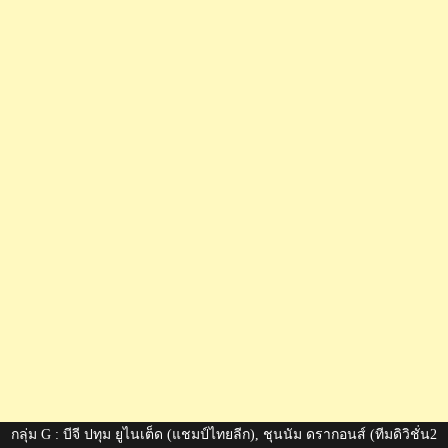
กลุ่ม G : บีจี ปทุม ยูไนเต็ด (แชมป์ไทยลีก), ชุนนัม ดรากอนส์ (ทีมดิวิชั่น2