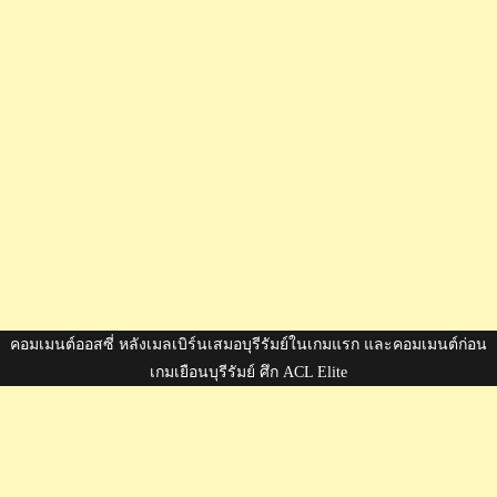
คอมเมนต์ออสซี่ หลังเมลเบิร์นเสมอบุรีรัมย์ในเกมแรก และคอมเมนต์ก่อน
เกมเยือนบุรีรัมย์ ศึก ACL Elite