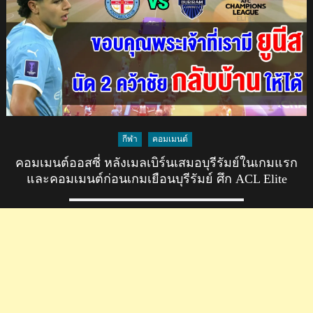
เมล
เบิร์น
ผู้
เล่น
มากกว่า
แต่
แพ้
จุด
โทษ
กีฬา
คอมเมนต์
บุรีรัมย์
คอมเมนต์ออสซี่ หลังเมลเบิร์นเสมอบุรีรัมย์ในเกมแรก
4-
และคอมเมนต์ก่อนเกมเยือนบุรีรัมย์ ศึก ACL Elite
2
ศึก
ACL
Elite
2025-
2026