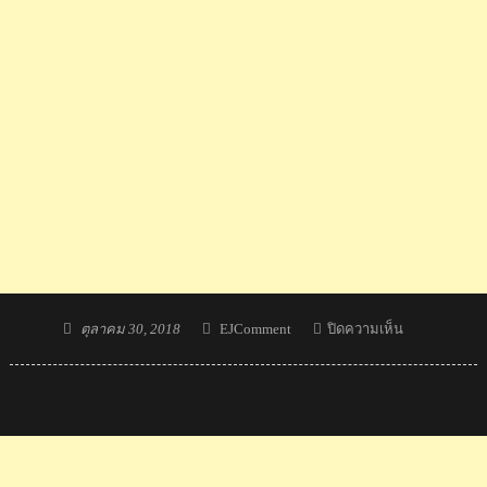
Posted
Author
บน
ตุลาคม 30, 2018
EJComment
ปิดความเห็น
on
คอม
เมน
ต์
ชาว
มาเลเซีย
หลัง