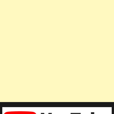
แอปเปิล
สโตร์
เปิด
สาขา
ที่
2
ของ
อาเซียน
ใน
กรุงเทพฯ