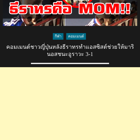
กีฬา
คอมเมนต์
คอมเมนต์ชาวญี่ปุ่นหลังธีราทรทำแอสซิสต์ช่วยให้มาริ
นอสชนะอูราวะ 3-1