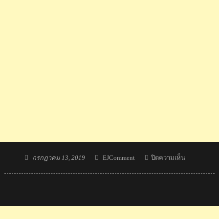
Posted
Author
บน
กรกฎาคม 13, 2019
EJComment
ปิดความเห็น
on
คอม
เมน
ต์
ชาว
ญี่ปุ่น