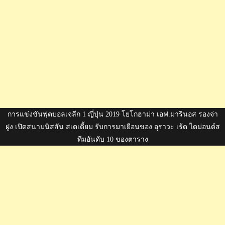
การแข่งขันฟุตบอลเจลีก 1 ญี่ปุ่น 2019 โยโกฮาม่า เอฟ.มารินอส รองจ่า
ฝูง เปิดสนามนิสสัน สเตเดี้ยม รับการมาเยือนของ อุราวะ เร้ด ไดม่อนด์ส
ทีมอันดับ 10 ของตาราง