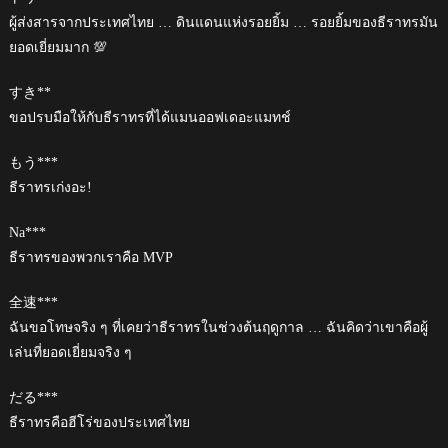
ผู้ส่งสารจากประเทศไทย … ดินแดนแห่งรอยยิ้ม … รอยยิ้มของธีราทรมัน
ยอดเยี่ยมมาก 💯
すき**
ขอปรบมือให้กับธีราทรที่ได้แมนออฟเดอะแมทช์
もう***
ธีราทรเก่งอะ!
Na***
ธีราทรของพวกเราคือ MVP
全速***
ฉันขอโทษจริง ๆ ที่เคยว่าธีราทรในช่วงต้นฤดูกาล … ฉันคิดว่าเขาคือผู้
เล่นที่ยอดเยี่ยมจริง ๆ
だる***
ธีราทรคือฮีโร่ของประเทศไทย