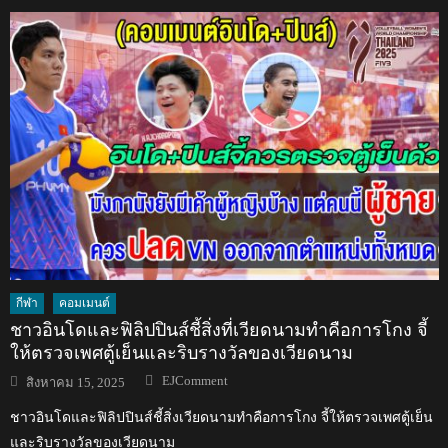
กีฬา
คอมเมนต์
ชาวอินโดและฟิลิปปินส์ชี้สิ่งที่เวียดนามทำคือการโกง จี้
ให้ตรวจเพศตู้เย็นและริบรางวัลของเวียดนาม
Author
Posted
EJComment
สิงหาคม 15, 2025
on
ชาวอินโดและฟิลิปปินส์ชี้สิ่งเวียดนามทำคือการโกง จี้ให้ตรวจเพศตู้เย็น
และริบรางวัลของเวียดนาม