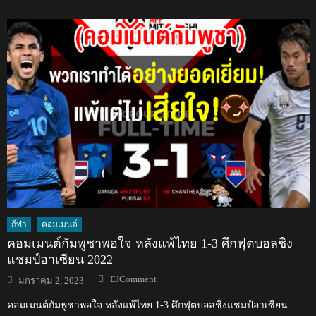
กีฬา
คอมเมนต์
คอมเมนต์กัมพูชาพอใจ หลังแพ้ไทย 1-3 ศึกฟุตบอลชิง
แชมป์อาเซียน 2022
Author
Posted
EJComment
มกราคม 2, 2023
on
คอมเมนต์กัมพูชาพอใจ หลังแพ้ไทย 1-3 ศึกฟุตบอลชิงแชมป์อาเซียน