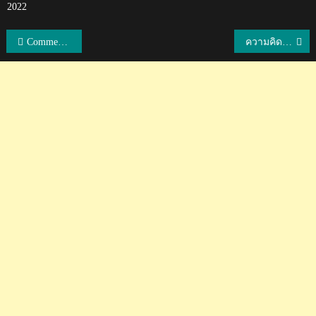
2022
แนะแนว
Comment ต่างชาติหลังเด็กเซราะกราวคัฟเวอร์เพลง Kill This Love ของวง BLACKPINK
ความคิดเห็นชาวญี่ปุ่นเกี่ยวกับชนาธิปและฐิติพันธ์ในนัดที่โออิตะ 2-1 ซัปโปโร
เรื่อง