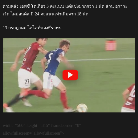
ตามหลัง เอฟซี โตเกียว 3 คะแนน แต่แข่งมากกว่า 1 นัด ส่วน อุราวะ
เร้ด ไดม่อนด์ส มี 24 คะแนนเท่าเดิมจาก 18 นัด
13 กรกฎาคม ไฮไลท์ของธีราทร
width="560" height="315" frameborder="0"
allowfullscreen="allowfullscreen">