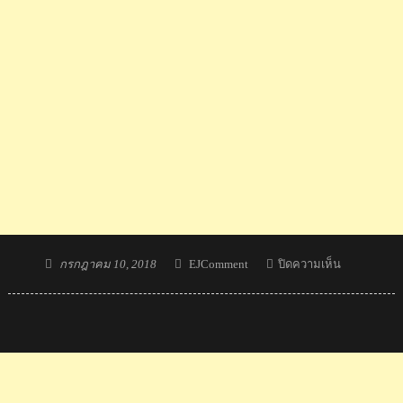
Posted
Author
บน
กรกฎาคม 10, 2018
EJComment
ปิดความเห็น
on
ความ
คิด
เห็น
ต่าง
ชาติ
ถึง