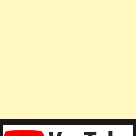
อาสา
สมัคร
ที่
คอย
ช่วย
เหลือ
อยู่
เบื้อง
หลัง
ภารกิจ
กู้
ชีพ
ทีม
หมูป่า