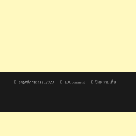
Posted
Author
บน
พฤศจิกายน 11, 2023
EJComment
ปิดความเห็น
on
คอม
เมน
ต์
มาเลเซีย
วิจารณ์
เดือด
หลัง