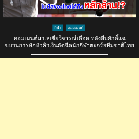
กีฬา
คอมเมนต์
คอมเมนต์มาเลเซียวิจารณ์เดือด หลังสืบศักดิ์แฉ
ขบวนการหักหัวคิวเงินอัดฉีดนักกีฬาตะกร้อทีมชาติไทย