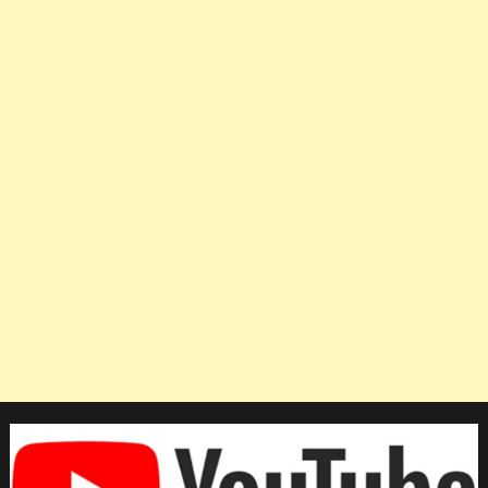
สืบ
ศักดิ์
แฉ
ขบวนการ
หัก
หัว
คิว
เงิน
อัดฉีด
นักกีฬา
ตะกร้อ
ทีม
ชาติ
ไทย