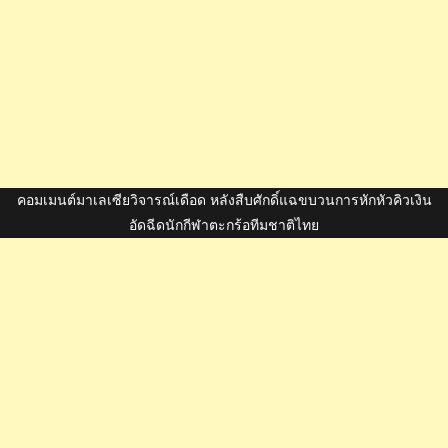
คอมเมนต์มาเลเซียวิจารณ์เดือด หลังสืบศักดิ์แฉขบวนการหักหัวคิวเงิน
อัดฉีดนักกีฬาตะกร้อทีมชาติไทย