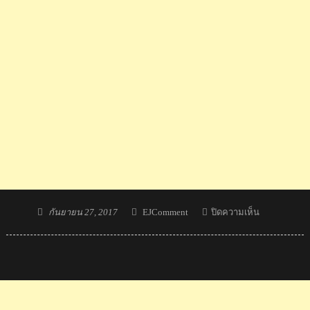
Posted
Author
บน
กันยายน 27, 2017
EJComment
ปิดความเห็น
on
ความ
คิด
เห็น
ชาว
ต่าง
ชาติ