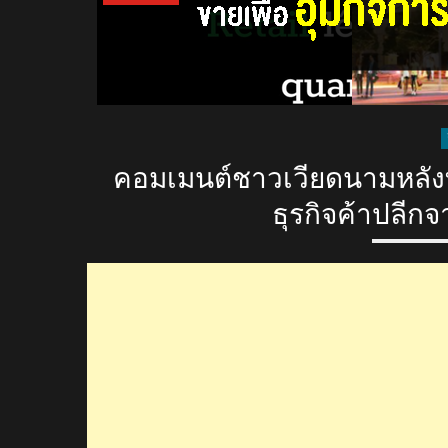
คอมเมนต์ชาวเวียดนามหลังทร
ธุรกิจค้าปลีก