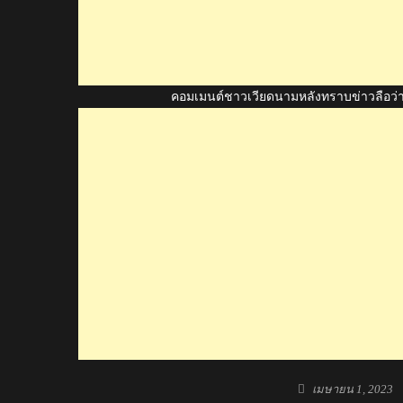
คอมเมนต์ชาวเวียดนามหลังทราบข่าวลือว่ากล
Posted
เมษายน 1, 2023