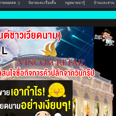
์ถ่ายทอดสด
นิยายและเรื่องสั้น
กฎหมายน่ารู้
บ้านและสวน