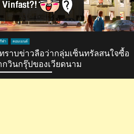
กีฬา
คอมเมนต์
าบข่าวลือว่ากลุ่มเซ็นทรัลสนใจซื้อ
จากวินกรุ๊ปของเวียดนาม