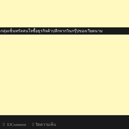
ุ่มเซ็นทรัลสนใจซื้อธุรกิจค้าปลีกจากวินกรุ๊ปของเวียดนาม
Author
บน
EJComment
ปิดความเห็น