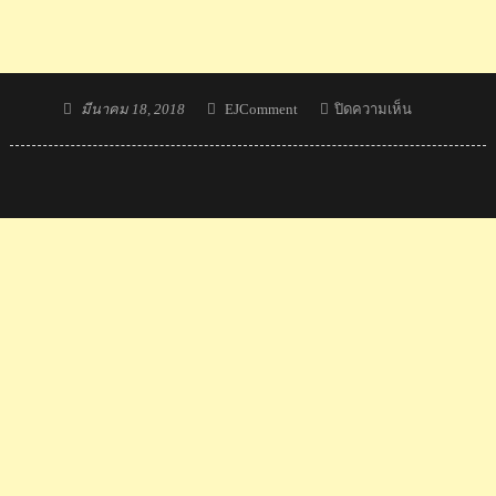
Posted
Author
บน
มีนาคม 18, 2018
EJComment
ปิดความเห็น
on
คอม
เมน
ต์
แฟน
บอล
อินโดนีเซีย+อา
หลัง
ชนา
ธิป
ทำ
ประตู
ชัย
ดับ
นา
งา