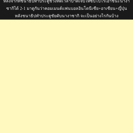
หลังจากที่ชนาธิปทำประตูช่วงทดเวลาบาดเจ็บให้ซับโปโรเอาชนะนางา
ซากิได้ 2-1 มาดูกันว่าคอมเมนต์แฟนบอลอินโดนีเซีย+อาเซียน+ญี่ปุ่น
หลังชนาธิปทำประตูชัยดับนางาซากิ จะเป็นอย่างไรกันบ้าง