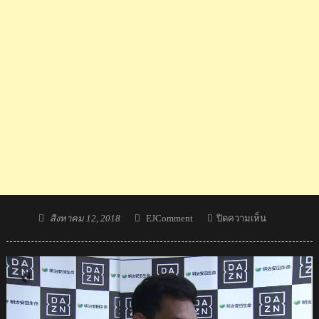
Posted
Author
บน
สิงหาคม 12, 2018
EJComment
ปิดความเห็น
on
Comment
แฟน
บอล
ญี่ปุ่น
หลัง
ธีร