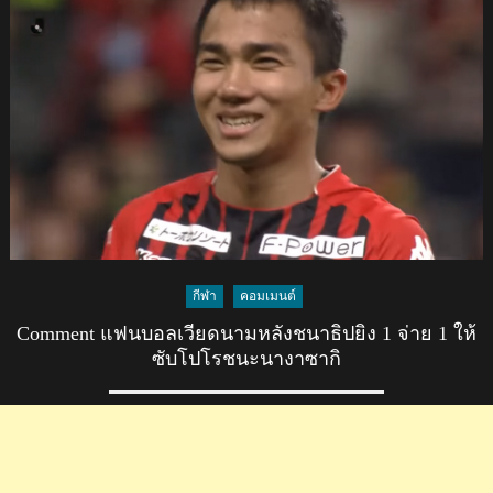
ต์
แฟน
บอล
ญี่ปุ่น
หลัง
ธีร
ศิลป์
ยิง
ประตู
ให้
ซาน
เฟรซ
กีฬา
คอมเมนต์
เซ
Comment แฟนบอลเวียดนามหลังชนาธิปยิง 1 จ่าย 1 ให้
ชนะ
ซับโปโรชนะนางาซากิ
นา
งา
ซากิ
2-
0