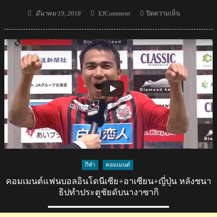
Posted
Author
บน
มีนาคม 19, 2018
EJComment
ปิดความเห็น
on
Comment
แฟน
บอล
เวียดนาม
หลัง
ชนา
ธิป
ยิง
1
จ่าย
1
ให้
ซับ
กีฬา
คอมเมนต์
โป
โร
คอมเมนต์แฟนบอลอินโดนีเซีย+อาเซียน+ญี่ปุ่น หลังชนา
ชนะ
ธิปทำประตูชัยดับนางาซากิ
นา
งา