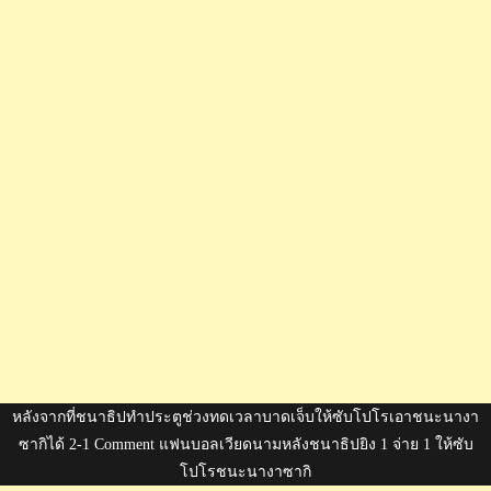
หลังจากที่ชนาธิปทำประตูช่วงทดเวลาบาดเจ็บให้ซับโปโรเอาชนะนางา
ซากิได้ 2-1 Comment แฟนบอลเวียดนามหลังชนาธิปยิง 1 จ่าย 1 ให้ซับ
โปโรชนะนางาซากิ