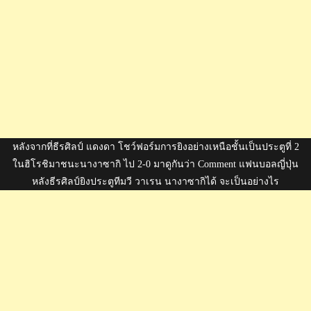
หลังจากที่ธีรศิลป์ แดงดา โชว์ฟอร์มการยิงอย่างเหนือชั้นเป็นประตูที่ 2
ในฮิโรชิมาชนะนางาซากิ ไป 2-0 มาดูกันว่า Comment แฟนบอลญี่ปุ่น
หลังธีรศิลป์ยิงประตูทีมวี วาเรน นางาซากิได้ จะเป็นอย่างไร