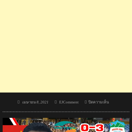
Posted
Author
บน
เมษายน 8, 2021
EJComment
ปิดความเห็น
on
คอม
เมน
ต์
เวียดนาม