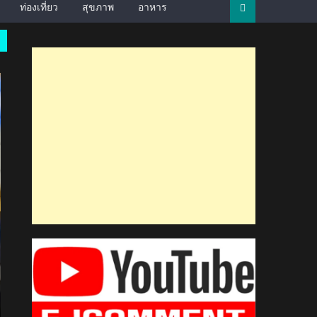
ท่องเที่ยว
สุขภาพ
อาหาร