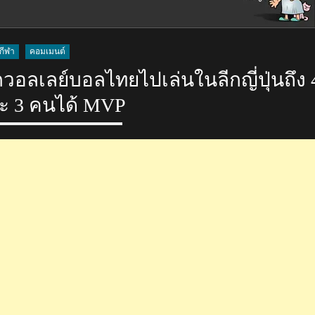
กีฬา
คอมเมนต์
วอลเลย์บอลไทยไปเล่นในลีกญี่ปุ่นถึง 
ะ 3 คนได้ MVP