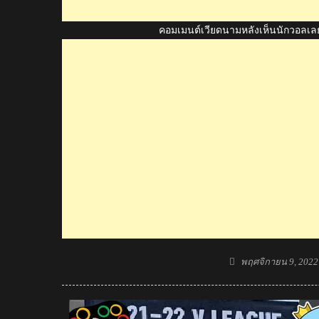
คอมเมนต์เวียดนามหลังเห็นนักวอลเลย
Posted
พฤศจิกายน 9, 2022
on