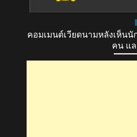
คอมเมนต์เวียดนามหลังเห็นนัก
คน แล