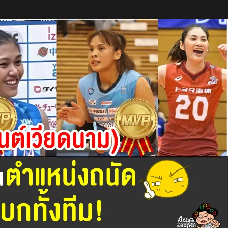
คอม
เมน
ต์
เวียดนาม
หลัง
เห็น
ฟอร์ม
ทัด
ดาว+หัตถ
ยา
เปรี้ยง
ปร้าง
ใน
ลีก
ญี่ปุ่น