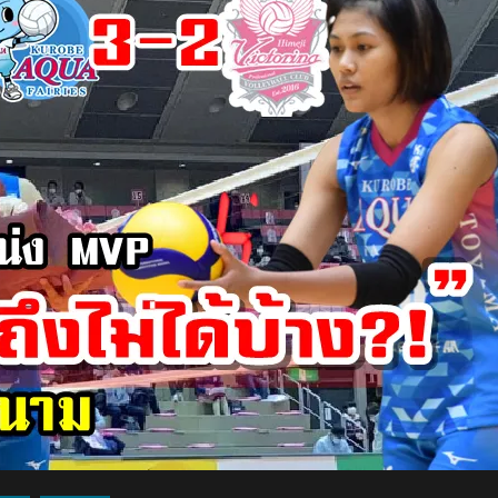
เวียดนาม
หลัง
เห็น
นัก
วอลเลย์บอล
ไทย
ไป
เล่น
ใน
ลีก
ญี่ปุ่น
ถึง
4
คน
และ
3
คน
ได้
MVP