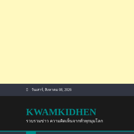
Skip
วันเสาร์, สิงหาคม 08, 2026
to
content
KWAMKIDHEN
รวบรวมข่าว ความคิดเห็นจากทั่วทุกมุมโลก