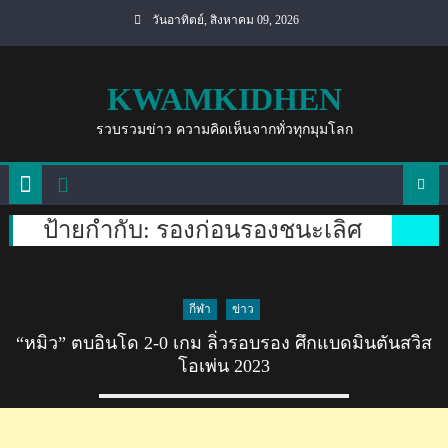
Skip
วันอาทิตย์, สิงหาคม 09, 2026
to
content
KWAMKIDHEN
รวบรวมข่าว ความคิดเห็นจากทั่วทุกมุมโลก
ป้ายกำกับ:
รองก่อนรองชนะเลิศ
กีฬา
ข่าว
“หมิว” ตบอินโด 2-0 เกม ลิ่วรอบรอง ศึกแบดมินตันสวิส
โอเพ่น 2023