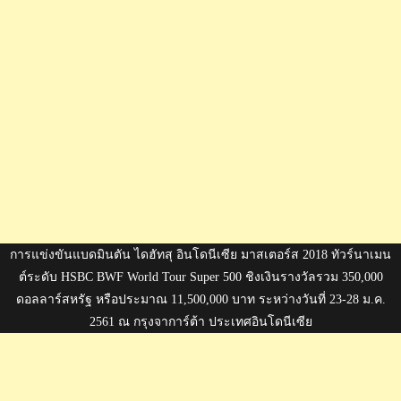
ที่
อิตาลี
การแข่งขันแบดมินตัน ไดฮัทสุ อินโดนีเซีย มาสเตอร์ส 2018 ทัวร์นาเมน
ต์ระดับ HSBC BWF World Tour Super 500 ชิงเงินรางวัลรวม 350,000
ดอลลาร์สหรัฐ หรือประมาณ 11,500,000 บาท ระหว่างวันที่ 23-28 ม.ค.
2561 ณ กรุงจาการ์ต้า ประเทศอินโดนีเซีย