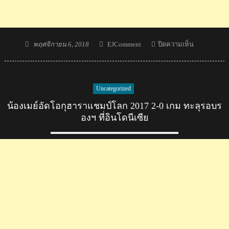
Posted
Author
บน
พฤศจิกายน 6, 2018
EJComment
ปิดความเห็น
on
แข้ง
ไทย
ชนะ
Uncategorized
จุด
โทษ
น้องเมย์อัดโอกุฮาราแชมป์โลก 2017 2-0 เกม ทะลุรอบร
โอมาน
องฯ ที่อินโดนีเซีย
ทะลุ
รอ
บร
องฯ
และ
คว้า
ตั๋ว
ไป
ม.โลก