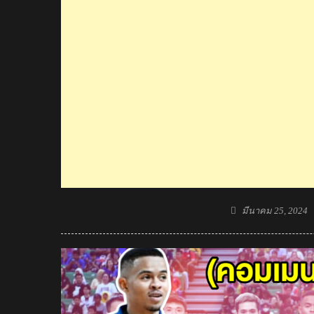
Posted
มีนาคม 25, 2024
on