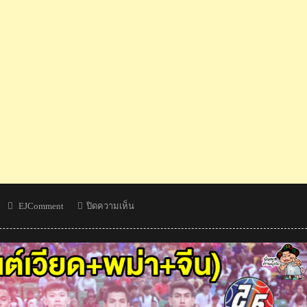
Author
บน
EJComment
ปิดความเห็น
ลิงก์
ถ่ายทอด
สด
NSDF
FUTSAL
CHAMPIONSHIP