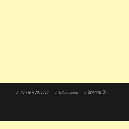
Posted
Author
บน
สิงหาคม 20, 2020
EJComment
ปิดความเห็น
on
ข่าว
และ
คอม
เมน
ต์