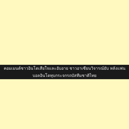
คอมเมนต์ชาวอินโดเสียใจและอับอาย ชาวอาเซียนวิจารณ์ยับ หลังแฟน
บอลอินโดทุบกระจกรถบัสทีมชาติไทย