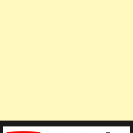
เสียใจ
และ
อับอาย
ชาว
อาเซียน
วิจารณ์
ยับ
หลัง
แฟน
บอล
อิน
โด
ทุบ
กระจก
รถ
บัส
ทีม
ชาติ
ไทย