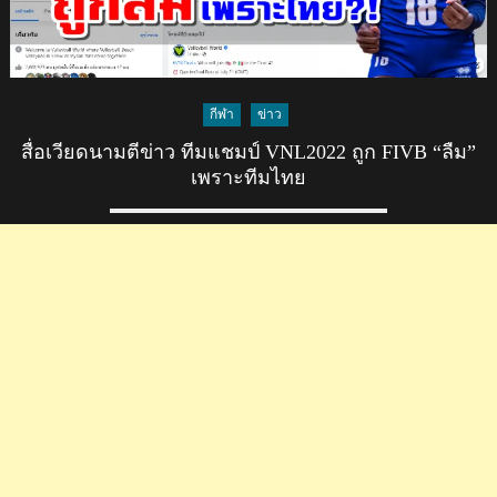
กีฬา
ข่าว
สื่อเวียดนามตีข่าว ทีมแชมป์ VNL2022 ถูก FIVB “ลืม”
เพราะทีมไทย