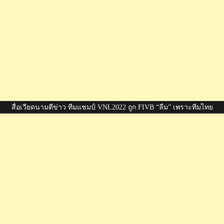
สื่อเวียดนามตีข่าว ทีมแชมป์ VNL2022 ถูก FIVB “ลืม” เพราะทีมไทย