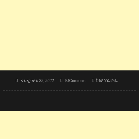
Posted
Author
บน
กรกฎาคม 22, 2022
EJComment
ปิดความเห็น
on
สื่อ
เวียดนาม
ตี
ข่าว
ทีม
แชมป์
VNL2022
ถูก