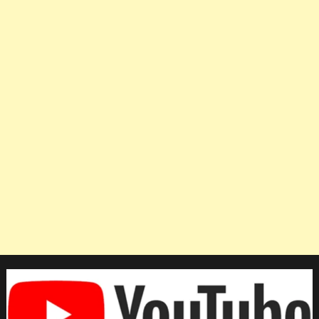
FIVB
“ลืม”
เพราะ
ทีม
ไทย