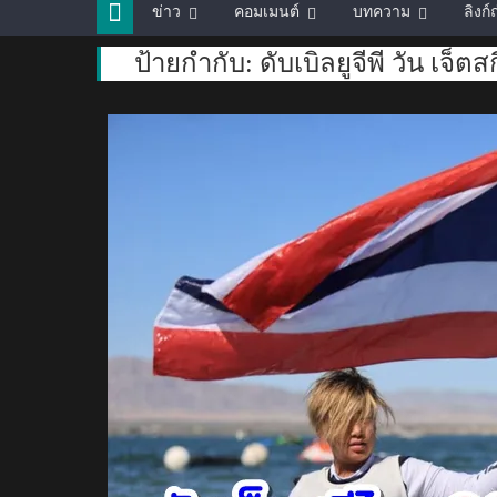
ข่าว
คอมเมนต์
บทความ
ลิงก
ป้ายกำกับ:
ดับเบิลยูจีพี วัน เจ็ตสก