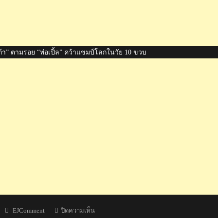
้า” ตามรอย “พ่อเปิ้ล” คว้าแชมป์โลกในวัย 10 ขวบ
Author
บน
EJComment
ปิดความเห็น