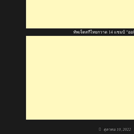
ทัพเจ็ตสกีไทยกวาด 14 แชมป์ “ออก
Posted
ตุลาคม 10, 2022