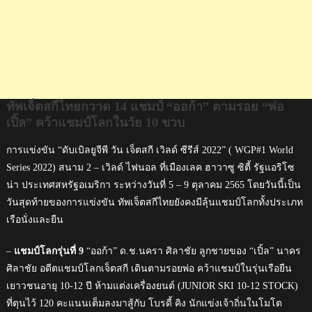
แชมป์
โลก
ใน
วัย
10
ขวบ
ทัพเจ็ตสกีไทยกวาด 14 แชมป์ “ออก้า” ตามรอย “พ่อ
เปิ้ล” คว้าแชมป์โลกในวัย 10 ขวบ
การแข่งขัน “ดับเบิลยูจีพี วัน เจ็ตสกี เวิลด์ ซีรีส์ 2022” ( WGP#1 World
Series 2022) สนาม 2 – เวิลด์ ไฟนอล ที่เมืองเลค ฮาวาซู ซิตี้ รัฐแอริโซ
น่า ประเทศสหรัฐอเมริกา ระหว่างวันที่ 5 – 9 ตุลาคม 2565 โดยวันนี้เป็น
วันสุดท้ายของการแข่งขัน ทัพเจ็ตสกีไทยยังคงมีลุ้นแชมป์โลกทั้งประเภท
เรือนั่งและยืน
–
แชมป์โลกรุ่นที่ 9
“ออก้า” ด.ช.นครา ศิลาชัย ลูกชายของ “เปิ้ล” นาคร
ศิลาชัย อดีตแชมป์โลกเจ็ตสกี เดินตามรอยพ่อ คว้าแชมป์ในรุ่นเรือยืน
เยาวชนอายุ 10-12 ปี ห้ามแต่งเครื่องยนต์ (JUNIOR SKI 10-12 STOCK)
ที่ตุนไว้ 120 คะแนนเต็มลงมาสู้กับ โบรดี้ คิง นักแข่งเจ้าถิ่นในโมโต