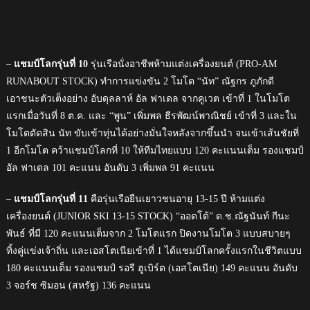
–
แชมป์โลกรุ่นที่ 10
รุ่นเรือนั่งอาชีพห้ามแต่งเครื่องยนต์ (PRO-AM
RUNABOUT STOCK) ทำการแข่งขัน 2 โมโต “นัท” ณัฐกร ภูภักดี
เอาชนะตัวเต็งอย่าง อับดุลลาห์ อัล ฟาเดล จากคูเวต เข้าที่ 1 ในโมโต
แรกเมื่อวันที่ 8 ต.ค. และ “พูน” เพิ่มพล ธีรพัฒน์พาณิชย์ เข้าที่ 3 และใน
โมโตตัดสิน นัท ขับเข้าทุ่นได้อย่างมั่นใจหลังจากขึ้นนำ จนเข้าเส้นชัยที่
1 อีกโมโต คว้าแชมป์โลกที่ 10 ให้ทีมไทยแบบ 120 คะแนนเต็ม รองแชมป์
อัล ฟาเดล 101 คะแนน อันดับ 3 เพิ่มพล 91 คะแนน
–
แชมป์โลกรุ่นที่ 11
คือรุ่นเรือยืนเยาวชนอายุ 13-15 ปี ห้ามแต่ง
เครื่องยนต์ (JUNIOR SKI 13-15 STOCK) “ออตโต้” ด.ช.ณัฐนันท์ กีนะ
พันธ์ ที่มี 120 คะแนนเต็มจาก 2 โมโตแรก ปิดงานโมโต 3 แบบสบายๆ
ทิ้งคู่แข่งเจ้าถิ่น และเอสโตเนียเข้าที่ 1 ได้แชมป์โลกครั้งแรกในชีวิตแบบ
180 คะแนนเต็ม รองแชมป์ รอรี ฮูเบิร์ต (เอสโตเนีย) 149 คะแนน อันดับ
3 จอร์ช ซิมอน (สหรัฐ) 136 คะแนน