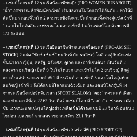
– แชมป์โลกรุ่นที่ 12 รุ่นเรือนั่งอาชีพหญิง (PRO WOMEN RUNABOUT)
“น้ำ” อรพรรณ ธีรพัฒน์พาณิชย์ เริ่มผลงานโมโตแรกได้อันดับ 2 ทำให้มี
ลุ้นขึ้นมา ก่อนที่โมโต 2 สามารถชิงจังหวะขึ้นนำก่อนทิ้งห่างคู่แข่งเข้าที่
1 และโมโตตัดสิน อรพรรณ ไม่พลาดเข้าที่ 1 คว้าแชมป์โลกด้วยการมี
173 คะแนน
–
แชมป์โลกรุ่นที่ 13
รุ่นเรือยืนอาชีพห้ามแต่งเครื่องยนต์ (PRO-AM SKI
STOCK) 2 แฝด “ซิกซ์-เซ้นซ์” ธนวินท์ กับ ธนวิชญ์ โมลี ลงสู้กับนักแข่ง
ชั้นนำจาก ญี่ปุ่น, สหรัฐ, ฝรั่งเศส, คูเวต และอาร์เจนตินา เป็นวันที่ 2
หลังจาก ธนวิชญ์ เป็นที่ 9 ในโมโตแรก และเข้าโมโต 2 ธนวิชญ์ ฉีกคู่
แข่งตั้งแต่นำรอบแรกเข้าที่ 1 มี ธนวินท์ ตามเข้าที่ 3 และโมโตสุดท้าย
ธนวิชญ์ เข้าที่ 1 จึงได้แชมป์โลกแบบฉิวเฉียด และแชมป์โลกรุ่นที่ 14
จากรุ่นเรือนั่งสปอร์ตจับเวลา (SPORT SLALOM) “ตอง” ทศวนนท์ เผือก
ผ่อง ทำเวลาดีที่สุด 22.62 วินาทีคว้าแชมป์โลก มี “ออก้า” ด.ช.นครา ศิลา
ชัย เอาชนะนักแข่งรุ่นใหญ่อย่างเหลือเชื่อได้รองแชมป์ 23 วินาที อันดับ 3
ไซม่อน เบลเชอร์ จากสหราชอาณาจักร 23.1 วินาที
–
แชมป์โลกรุ่นที่ 14
รุ่นเรือนั่งอาชีพ สปอร์ต จีพี (PRO SPORT GP)