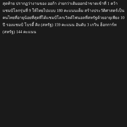
สุดท้าย ปรากฏว่างานของ ออก้า ง่ายกว่าเดิมออกนำขาดเข้าที่ 1 คว้า
แชมป์โลกรุ่นที่ 9 ให้ไทยไปแบบ 180 คะแนนเต็ม สร้างประวัติศาสตร์เป็น
คนไทยที่อายุน้อยที่สุดที่ได้แชมป์โลกเวิลด์ไฟนอลที่สหรัฐด้วยอายุเพียง 10
ปี รองแชมป์ โบรดี้ คิง (สหรัฐ) 159 คะแนน อันดับ 3 เกวิน ฮ็อกการ์ท
(สหรัฐ) 144 คะแนน