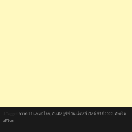
Tagged
กวาด 14 แชมป์โลก
,
ดับเบิลยูจีพี วัน เจ็ตสกี เวิลด์ ซีรีส์ 2022
,
ทัพเจ็ต
สกีไทย