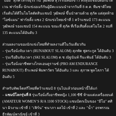
“บอม” สุภัค เสร็จธุระ กับ วุฒิพงษ์ สุวรรณทองขาว ลงลุ้นแชมป์ต่อกับ เด
เวน ฟาร์ธติ้ง นักแข่งอเมริกันผู้มีคะแนนนำจากวันที่ 8 ต.ค. ทีมชาติไทย
เริ่มต้นได้ดีในโมโตตัดสินแชมป์ วุฒิพงษ์ ขึ้นนำตามด้วย สุภัค แต่สุดท้าย
“ไอซ์แมน” ฟาร์ธติ้ง แซง 2 นักแข่งไทยเข้าที่ 1 คว้าแชมป์ 173 คะแนน
วุฒิพงษ์ รองแชมป์ 154 คะแนน ขณะที่ สุภัค ที่เรือเสียตั้งแต่โมโต 2 จบที่
135 คะแนนได้อันดับ 3
ส่วนผลงานของนักแข่งไทยที่ทำผลงานดีในวันเดียวกัน
– รุ่นเรือนั่งจับเวลา (RUNABOUT SLALOM) สุภทัต ฟูตระกูล ได้อันดับ 3
– รุ่นเรือยืนจับเวลา (SKI SLALOM) ด.ช.ณัฐนันท์ กีนะพันธ์ ได้อันดับ 3
– รุ่นเรือนั่งอาชีพทางไกลเอนดูรานซ์ (PRO AM ENDURANCE
RUNABOUT) ธีระพงษ์ พิมพาวัตร ได้อันดับ 3 และ สุภาพ พูลโสภา ได้
อันดับ 5
สำหรับทัพเจ็ตสกีไทยที่คว้าแชมป์ 8 รุ่นไปแล้วก่อนหน้านี้ได้แก่
–
แชมป์โลกรุ่นที่ 8
รุ่นเรือนั่งกึ่งอาชีพหญิง 1,100 ซีซี ห้ามแต่งเครื่องยนต์
(AMATEUR WOMEN’S R/A 1100 STOCK) แชมป์ตกเป็นของ “มีโอ” ศศิ
นา ผิวงาม เข้าที่ 1 “เฟิร์น” ชนาภา ผลไม้ เข้าที่ 2 และ “น้ำ” อรพรรณ
ธีรพัฒน์พาณิชย์ เข้าที่ 3