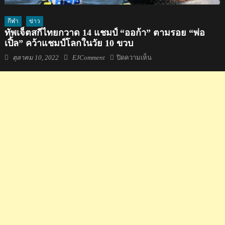
กีฬา
ข่าว
ทัพเจ็ตสกีไทยกวาด 14 แชมป์ “ออก้า” ตามรอย “พ่อ
เปิ้ล” คว้าแชมป์โลกในวัย 10 ขวบ
Posted
Author
บน
ตุลาคม 10, 2022
EJComment
ปิดความเห็น
on
ทัพ
เจ็ต
สกี
ไทย
กวาด
14
แชมป์
“ออก้
า”
ตาม
รอย
“พ่อ
เปิ้ล”
คว้า