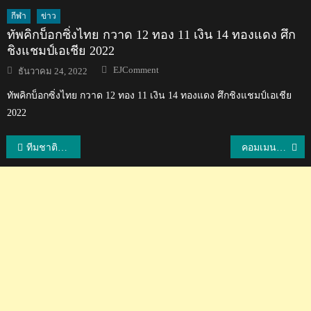
กีฬา
ข่าว
ทัพคิกบ็อกซิ่งไทย กวาด 12 ทอง 11 เงิน 14 ทองแดง ศึก
ชิงแชมป์เอเชีย 2022
Author
Posted
EJComment
ธันวาคม 24, 2022
on
ทัพคิกบ็อกซิ่งไทย กวาด 12 ทอง 11 เงิน 14 ทองแดง ศึกชิงแชมป์เอเชีย
2022
แนะแนว
ทีมชาติไทย U17 พ่าย เวียดนาม 0-3 ศึก AFC U17 รอบคัดเลือก
คอมเมนต์เวียดนามหลังไทยจะได้เป็นเจ้าภาพวอลเลย์บอลหญิงชิงแชมป์เอเชียและVNL2023
เรื่อง