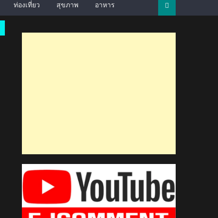
ท่องเที่ยว
สุขภาพ
อาหาร