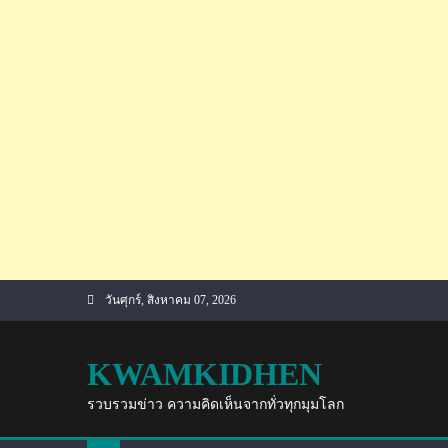
Skip
วันศุกร์, สิงหาคม 07, 2026
to
content
KWAMKIDHEN
รวบรวมข่าว ความคิดเห็นจากทั่วทุกมุมโลก