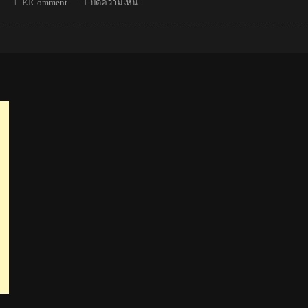
Author
บน
EJComment
ปิดความเห็น
ความ
คิด
เห็น
ชาว
เกาหลีใต้
หลัง
โอ
บัน
ซอค
ย้าย
มา
ร่วม
ทีม
เมืองทอง
ยูไนเต็ด