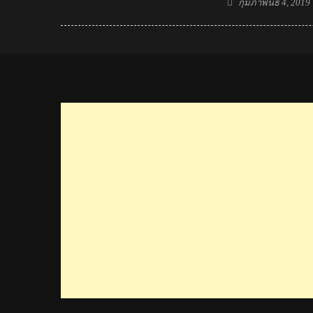
Posted
กุมภาพันธ์ 4, 2019
on