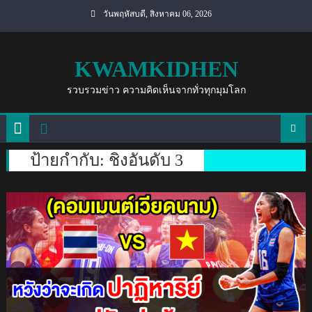
Skip
วันพฤหัสบดี, สิงหาคม 06, 2026
to
content
KWAMKIDHEN
รวบรวมข่าว ความคิดเห็นจากทั่วทุกมุมโลก
ป้ายกำกับ:
ชิงอันดับ 3