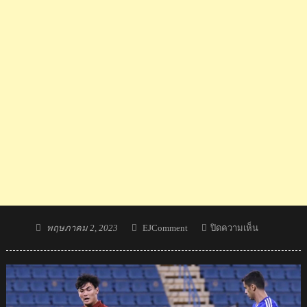
Posted
Author
บน
พฤษภาคม 2, 2023
EJComment
ปิดความเห็น
on
สปอร์ต
เซ็นเตอร์
วัน
พลิก
แซง