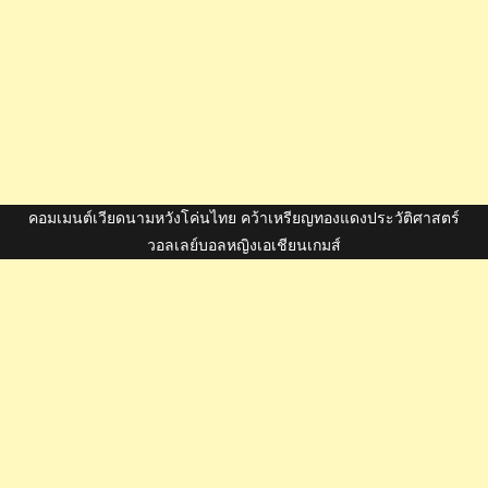
คอมเมนต์เวียดนามหวังโค่นไทย คว้าเหรียญทองแดงประวัติศาสตร์
วอลเลย์บอลหญิงเอเชียนเกมส์