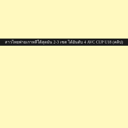
สาวไทยพ่ายเกาหลีใต้สุดมัน 2-3 เซต ได้อันดับ 4 AVC CUP U18 (คลิป)