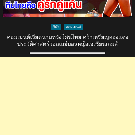
กีฬา
คอมเมนต์
คอมเมนต์เวียดนามหวังโค่นไทย คว้าเหรียญทองแดง
ประวัติศาสตร์วอลเลย์บอลหญิงเอเชียนเกมส์