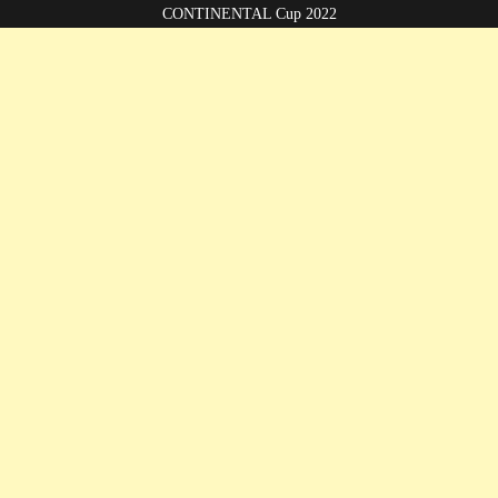
CONTINENTAL Cup 2022