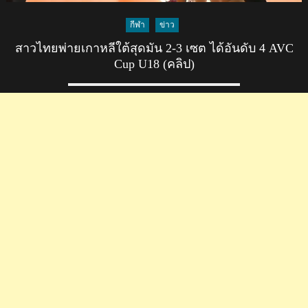
คว้า
อันดับ
กีฬา
ข่าว
3
สาวไทยพ่ายเกาหลีใต้สุดมัน 2-3 เซต ได้อันดับ 4 AVC
ศึก
Cup U18 (คลิป)
AVC
U20