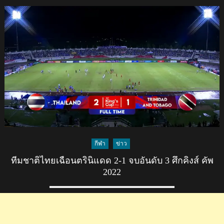
ซอล
ไทย
ชนะ
ซา
อุฯ
2-
0
คว้า
อันดับ
3
NSDF
Futsal
Championship
กีฬา
ข่าว
2023
ทีมชาติไทยเฉือนตรินิแดด 2-1 จบอันดับ 3 ศึกคิงส์ คัพ
2022