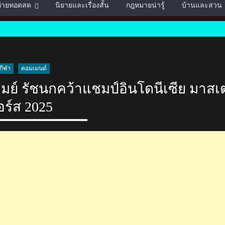
์ถ่ายทอดสด
นิยายและเรื่องสั้น
กฎหมายน่ารู้
บ้านและสวน
กีฬา
คอมเมนต์
เมย์ รัชนกคว้าแชมป์อินโดนีเซีย มาสเ
อร์ส 2025