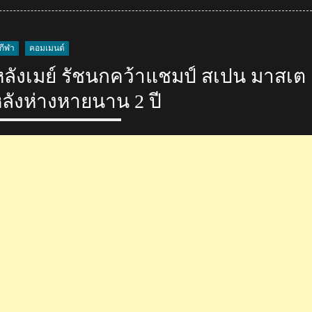
คอม
เมน
ต์
กีฬา
คอมเมนต์
ต่าง
ชาติ
หลังเมย์ รัชนกคว้าแชมป์ สเปน มาสเต
ชื่นชม
หลังห่างหายนาน 2 ปี
หลัง
เมย์
รัช
นก
คว้า
แชมป์
อินโดนีเซีย
มาส
เต
อร์ส
2025