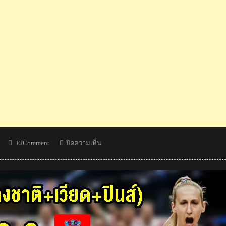
Author
บน
EJComment
ปิดความเห็น
คอม
เมน
ต์
ญี่ปุ่น+ต่าง
ชาติ
หลัง
ซุปเปอร์