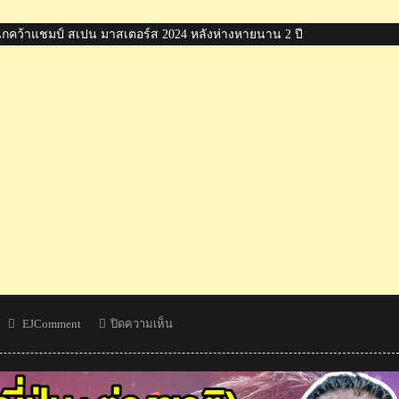
ชนกคว้าแชมป์ สเปน มาสเตอร์ส 2024 หลังห่างหายนาน 2 ปี
Author
บน
EJComment
ปิดความเห็น
คอม
เมน
ต์