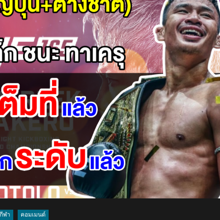
ต่าง
ชาติ
ร่วม
ยินดี
หลัง
เมย์
รัช
นก
คว้า
แชมป์
สเปน
มาส
เต
อร์ส
2024
หลัง
ห่าง
หาย
นาน
กีฬา
คอมเมนต์
2