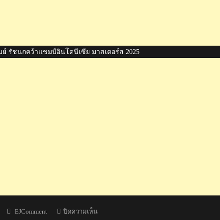
มย์ รัชนกคว้าแชมป์อินโดนีเซีย มาสเตอร์ส 2025
Author
บน
EJComment
ปิดความเห็น