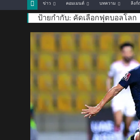
ข่าว
คอมเมนต์
บทความ
ลิงก
ป้ายกำกับ:
คัดเลือกฟุตบอลโลก