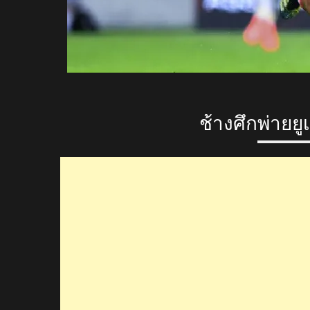
ช้างศึกพ่ายยู