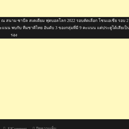
ย) ณ สนาม ซาบีล สเตเดียม ฟุตบอลโลก 2022 รอบคัดเลือก โซนเอเชีย รอบ 2
 9 คะแนน พบกับ ทีมชาติไทย อันดับ 3 ของกลุ่มที่มี 9 คะแนน แต่ประตูได้เสียเป็
รอง
Author
บน
EJComment
ปิดความเห็น