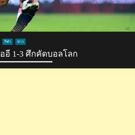
กีฬา
ข่าว
เออี 1-3 ศึกคัดบอลโลก