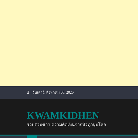
Skip
วันเสาร์, สิงหาคม 08, 2026
to
content
KWAMKIDHEN
รวบรวมข่าว ความคิดเห็นจากทั่วทุกมุมโลก