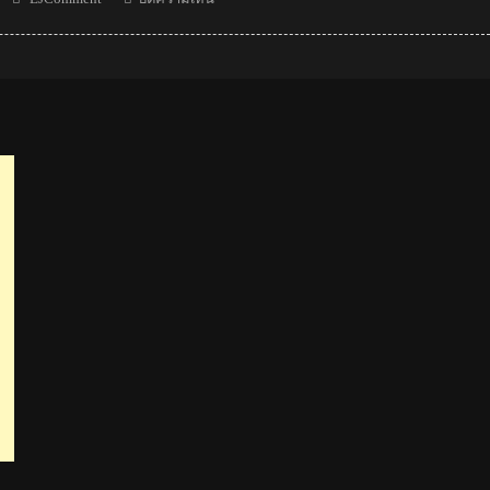
ช้าง
ศึก
พ่าย
ยู
เออี
1-
3
ศึก
คัด
บอล
โลก