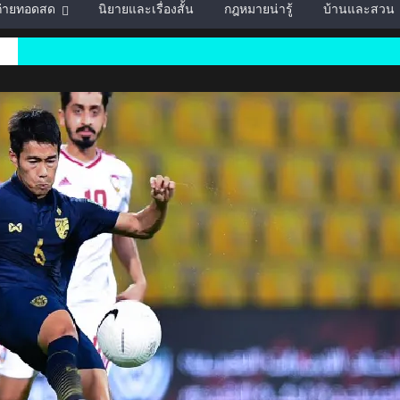
์ถ่ายทอดสด
นิยายและเรื่องสั้น
กฎหมายน่ารู้
บ้านและสวน