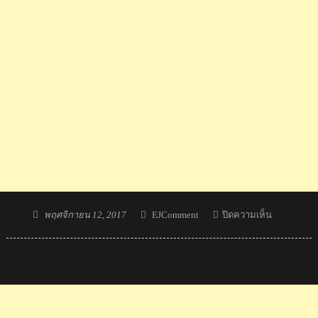
Posted
Author
บน ความ
พฤศจิกายน 12, 2017
EJComment
ปิดความเห็น
on
รู้สึก
ชาว
ต่าง
ชาติ
หลัง
ได้