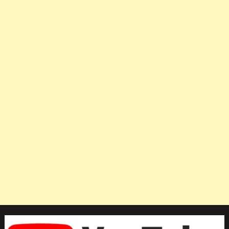
เห็น
และ
ได้
ชิม
ข้าว
เหนียว
มะม่วง
ของ
ไทย