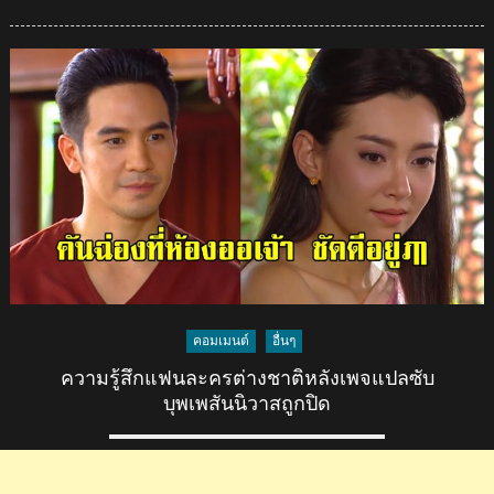
on
ชาว
เขมร
รู้สึก
อย่างไร
ถ้า
จะ
มี
การ
ถ่ายทอด
ละคร
เรื่อง
บุพเพสันนิวาส
ใน
คอมเมนต์
อื่นๆ
เขมร?
ความรู้สึกแฟนละครต่างชาติหลังเพจแปลซับ
บุพเพสันนิวาสถูกปิด