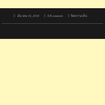
Posted
Author
บน
มีนาคม 16, 2018
EJComment
ปิดความเห็น
on
ความ
รู้สึก
แฟน
ละคร
ต่าง
ชาติ
หลัง
เพจ
แปล
ซับ
บุพเพสันนิวา
ถูก
ปิด