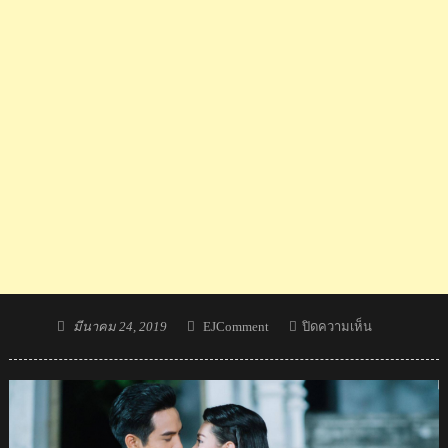
Posted
Author
บน
มีนาคม 24, 2019
EJComment
ปิดความเห็น
on
ความ
รู้สึก
ชาว
จีน
หลัง