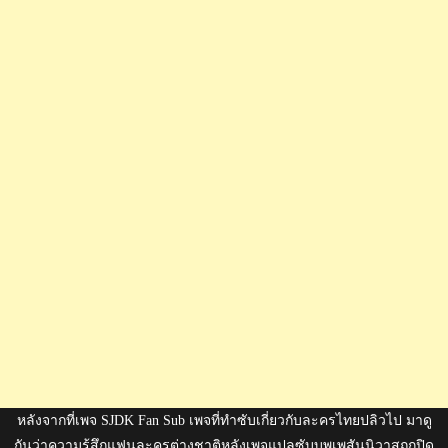
หลังจากที่เพจ SJDK Fan Sub เพจที่ทำซับเกี่ยวกับละครไทยปลิวไป มาดู
กันว่าความรู้สึกแฟนละครต่างชาติหลังเพจแปลซับบุพเพสันนิวาสถูกปิด