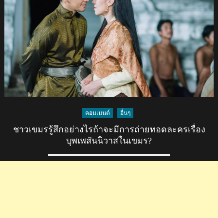
แพ้
ไทย
1-
2
รายการ
U19
สี่
เส้า
ที่
เวียดนาม
คอมเมนต์
อื่นๆ
ชาวเขมรรู้สึกอย่างไรถ้าจะมีการถ่ายทอดละครเรื่อง
บุพเพสันนิวาสในเขมร?