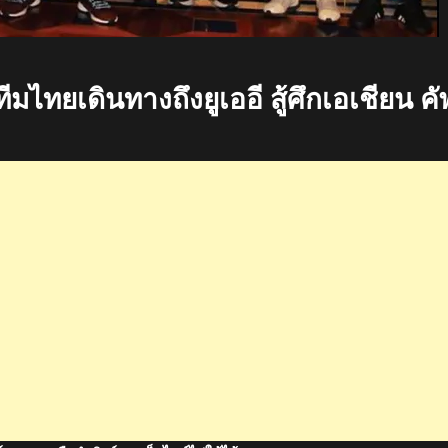
ทยเดินทางถึงยูเออี สู้ศึกเอเชียน คั