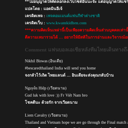
**ไม่อนุญาตให้คัดลอกลงเว็บไซต์อื่นนะจ๊ะ แต่อนุญาตให้แชร
ศึก
เอ
แปลโดย : แอดมินอีเจ้
เชีย
เครดิตเพจ :
เพจคอมเมนต์แฟนกีฬาต่างชาติ
น
เครดิตเว็บ :
www.kwamkidhen.com
คัพ
***ความคิดเห็นเหล่านี้เป็นเพียงความคิดเห็นส่วนบุคคลเท่า
ตีความเหมารวมได้ … อยากให้มีสติในการอ่านและวิจารณ์อย
Comment แฟนบอลเอเชียหลังทีมไทยเดินทางถึงยูเ
Nikhil Biswas (อินเดีย)
#bescaredthailand India will send you home
จงกลัวไว้เถิด ไทยแลนด์ … อินเดียจะส่งคุณกลับบ้าน
Nguyễn Hiệp (เวียดนาม)
Gud luk with love :)) Fr Việt Nam bro
โชคดีนะ ด้วยรัก จากเวียดนาม
Liem Cavalry (เวียดนาม)
Thailand and Vietnam hope we are go through the Final match 