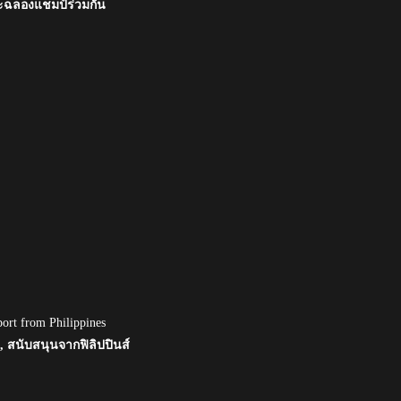
ะฉลองแชมป์ร่วมกัน
port from Philippines
 สนับสนุนจากฟิลิปปินส์