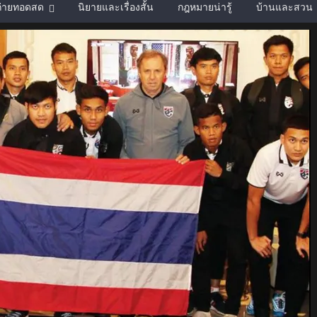
์ถ่ายทอดสด
นิยายและเรื่องสั้น
กฎหมายน่ารู้
บ้านและสวน