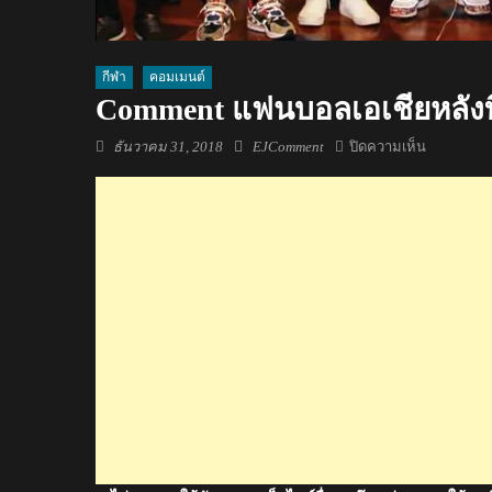
กีฬา
คอมเมนต์
Comment แฟนบอลเอเชียหลังทีมไ
Posted
Author
บน
ธันวาคม 31, 2018
EJComment
ปิดความเห็น
on
Comment
แฟน
บอล
เอเชีย
หลัง
ทีม
ไทย
เดิน
ทาง
ถึง
ยู
เออี
สู้