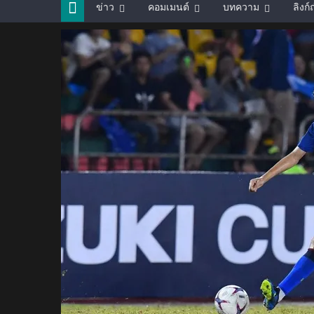
ข่าว
คอมเมนต์
บทความ
ลิงก