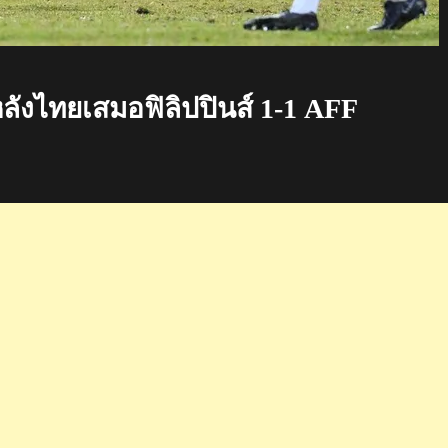
งไทยเสมอฟิลิปปินส์ 1-1 AFF
nt
าม
์