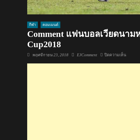
กีฬา
คอมเมนต์
Comment แฟนบอลเวียดนามหลั
Cup2018
Posted
Author
บน
พฤศจิกายน 23, 2018
EJComment
ปิดความเห็น
on
Comme
แฟน
บอล
เวียดน
หลัง
ไทย
เสมอ
ฟิลิปปินส
1-
1
AFF