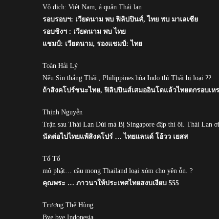
Vô địch: Việt Nam, á quân Thái lan
รอบรอบฯ: เวียดนาม พบ ฟิลิปปินส์, ไทย พบ มาเลเซีย
รอบชิงฯ : เวียดนาม พบ ไทย
แชมป์: เวียดนาม, รองแชมป์: ไทย
Toàn Hải Lý
Nếu Sin thắng Thái , Philippines hòa Indo thì Thái bị loại ??
ถ้าสิงคโปร์ชนะไทย, ฟิลิปปินส์เสมออินโดแล้วไทยตกรอบเห
Thịnh Nguyễn
Trận sau Thái Lan Dúi mà Bị Singapore đập thì ôi. Thái Lan ơi
นัดต่อไปไทยแพ้สิงคโปร์ … ไทยแลนด์ โอ้วว เยสส
Tố Tố
mô phật… cầu mong Thailand loại xóm cho yên ỗn. ?
คุณพระ … ภาวนาให้ประเทศไทยสงบเงียบ 555
Trương Thế Hùng
Bye bye Indonesia