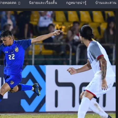
์ถ่ายทอดสด
นิยายและเรื่องสั้น
กฎหมายน่ารู้
บ้านและสวน