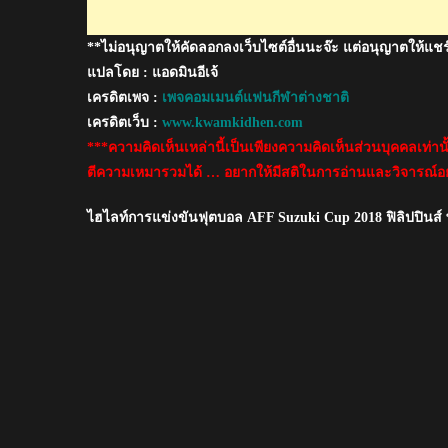
Cup201
**ไม่อนุญาตให้คัดลอกลงเว็บไซต์อื่นนะจ๊ะ แต่อนุญาตให้แชร
แปลโดย : แอดมินอีเจ้
เครดิตเพจ :
เพจคอมเมนต์แฟนกีฬาต่างชาติ
เครดิตเว็บ :
www.kwamkidhen.com
***ความคิดเห็นเหล่านี้เป็นเพียงความคิดเห็นส่วนบุคคลเท่า
ตีความเหมารวมได้ … อยากให้มีสติในการอ่านและวิจารณ์อย
ไฮไลท์การแข่งขันฟุตบอล AFF Suzuki Cup 2018 ฟิลิปปินส์