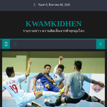
Skip
วันเสาร์, สิงหาคม 08, 2026
to
content
KWAMKIDHEN
รวบรวมข่าว ความคิดเห็นจากทั่วทุกมุมโลก