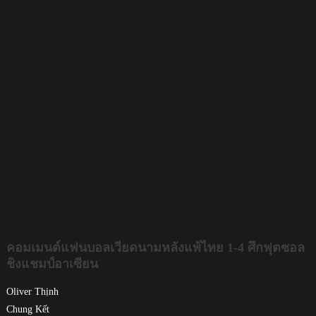
คอมเมนต์แฟนบอลเวียดนามหลังแพ้ไทย 1-4 ศึกฟุตซอล
ชิงแชมป์อาเซียน
Oliver Thịnh
Chung Kết