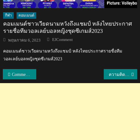
กีฬา
คอมเมนต์
คอมเมนต์ชาวเวียดนามหวังถึงแชมป์ หลังไทยประกาศ
รายชื่อทีมวอลเลย์บอลหญิงชุดซีเกมส์2023
Author
Posted
EJComment
พฤษภาคม 6, 2023
on
คอมเมนต์ชาวเวียดนามหวังถึงแชมป์ หลังไทยประกาศรายชื่อทีม
วอลเลย์บอลหญิงชุดซีเกมส์2023
แนะแนว
Comment แฟนอินโดนีเซียและอาเซียนหลังไทยชนะบรูไน 17-0 ศึกฟุตซอลอาเซียน
ความคิดเห็นแฟนบอลเพจ AFC หลังทราบผลการจับสลากแบ่งกลุ่ม AFC U23 2020
เรื่อง