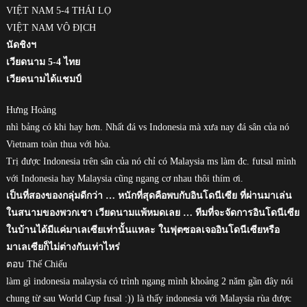
VIỆT NAM 5-4 THÁI LỌ
VIỆT NAM VÔ ĐỊCH
นัดชิงฯ
เวียดนาม 5-4 ไทย
เวียดนามได้แชมป์
Hưng Hoàng
nhì bảng có khi hay hơn. Nhất đá vs Indonesia mà xưa nay đá sân của nó
Vietnam toàn thua với hòa.
Trị được Indonesia trên sân của nó chỉ có Malaysia ms làm đc. futsal mình
với Indonesia hay Malaysia cũng ngang cơ nhau thôi thím ơi.
เป็นที่สองของกลุ่มดีกว่า … หนักที่สุดคือพบกับอินโดนีเซีย ที่ผ่านมาเล่น
ในสนามของพวกเชา เวียดนามแพ้หมดเลย … ทีมที่จะจัดการอินโดนีเซีย
ในบ้านได้มีแค่มาเลเซียเท่านั้นแหละ ในฟุตซอลเจออินโดนีเซียหรือ
มาเลเซียก็ไม่ต่างกันเท่าไหร่
ตอบ Thế Chiếu
làm gì indonesia malaysia có trình ngang mình khoảng 2 năm gần đây nói
chung từ sau World Cup fusal :)) là thấy indonesia với Malaysia rùa được