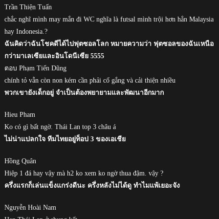
Trần Thiện Tuấn
chắc nghĩ mình may mắn đi WC nghĩa là futsal mình trội hơn hẳn Malaysia
hay Indonesia.?
ฉันคิดว่าฉันโชคดีได้ไปฟุตซอลโลก หมายความว่า ฟุตซอลของฉันเหนือ
กว่ามาเลเซียและอินโดนีเซีย 5555
ตอบ Phạm Tiến Dũng
chính tỏ vẫn còn non kém cần phải cố gắng và cải thiện nhiều
พวกเขายังเด็กอยู่ จำเป็นต้องพยายามและพัฒนาอีกมาก
Hieu Pham
Ko có gì bất ngờ. Thái Lan top 3 châu á
ไม่น่าแปลกใจ ทีมไทยอยู่ท็อป 3 ของเอเชีย
Hồng Quân
Hiệp 1 đá hay vậy mà h2 ko xem ko ngờ thua đậm. vậy ?
ครึ่งแรกก็เล่นแข็งแกร่งดีนะ ครึ่งหลังไม่ได้ดู ทำไมแพ้เยอะจัง
Nguyễn Hoài Nam