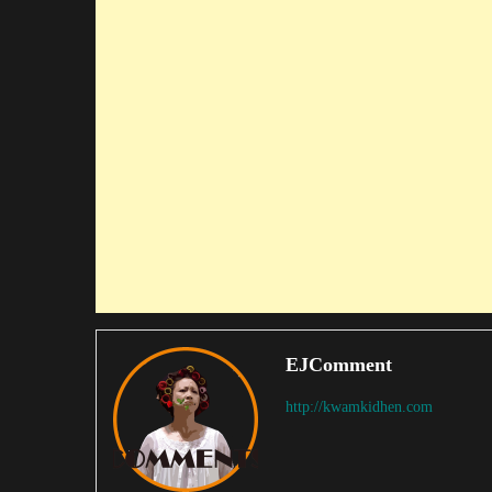
EJComment
http://kwamkidhen.com