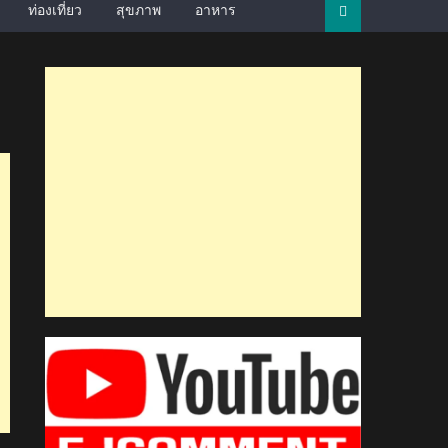
ท่องเที่ยว
สุขภาพ
อาหาร