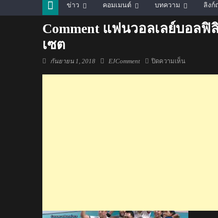
ข่าว
คอมเมนต์
บทความ
ลิงก
Comment แฟนวอลเลย์บอลฟิลิป
เซต
Posted
Author
บน
กันยายน 1, 2018
EJComment
ปิดความเห็น
on
Comment
แฟน
วอลเลย์บอล
ฟิลิปปินส์
หลัง
สาว
ไทย
ชนะ
เกาหลีใต้
3-
1
เซต