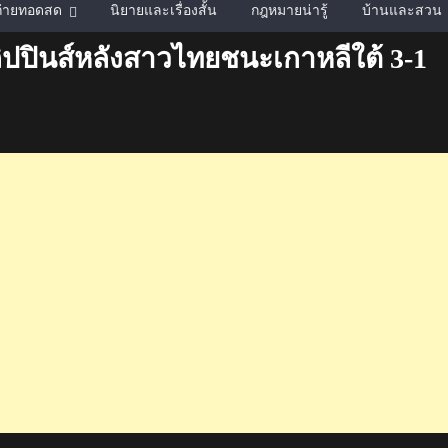
์ถ่ายทอดสด
นิยายและเรื่องสั้น
กฎหมายน่ารู้
บ้านและสวน
ปินส์หลังสาวไทยชนะเกาหลีใต้ 3-1