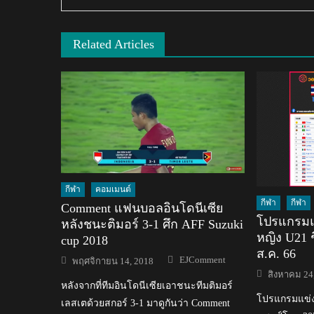
Related Articles
กีฬา
คอมเมนต์
กีฬา
กีฬา
Comment แฟนบอลอินโดนีเซีย
โปรแกรมแ
หลังชนะติมอร์ 3-1 ศึก AFF Suzuki
หญิง U21 
cup 2018
ส.ค. 66
Author
Posted
EJComment
พฤศจิกายน 14, 2018
on
Posted
สิงหาคม 24
on
หลังจากที่ทีมอินโดนีเซียเอาชนะทีมติมอร์
โปรแกรมแข่ง
เลสเตด้วยสกอร์ 3-1 มาดูกันว่า Comment