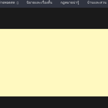
์ถ่ายทอดสด
นิยายและเรื่องสั้น
กฎหมายน่ารู้
บ้านและสวน
4