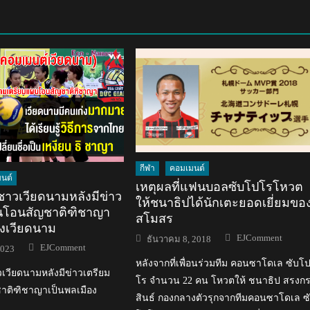
กีฬา
คอมเมนต์
นต์
เหตุผลที่แฟนบอลซับโปโรโหวต
าวเวียดนามหลังมีข่าว
ให้ชนาธิปได้นักเตะยอดเยี่ยมขอ
นโอนสัญชาติฑิชาญา
สโมสร
องเวียดนาม
Author
Posted
EJComment
ธันวาคม 8, 2018
Author
on
EJComment
2023
หลังจากที่เพื่อนร่วมทีม คอนซาโดเล ซับโ
เวียดนามหลังมีข่าวเตรียม
โร จำนวน 22 คน โหวตให้ ชนาธิป สรงก
ติฑิชาญาเป็นพลเมือง
สินธ์ กองกลางตัวรุกจากทีมคอนซาโดเล ซ