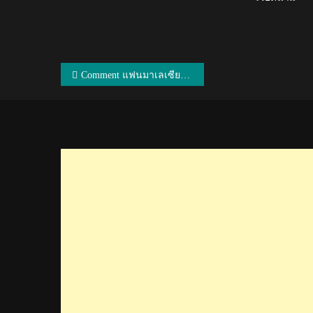
แนะแนว
Comment แฟนมาเลเซียหลังตะกร้อเดี่ยวชายได้เหรียญทองเอเชียนเกมส์ในรอบ 24 ปี
เรื่อง