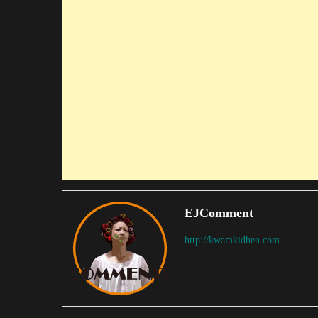
EJComment
http://kwamkidhen.com