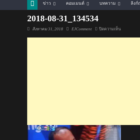
ข่าว
คอมเมนต์
บทความ
ลิงก
2018-08-31_134534
Posted
Author
บน
สิงหาคม 31, 2018
EJComment
ปิดความเห็น
on
2018-
08-
31_13453