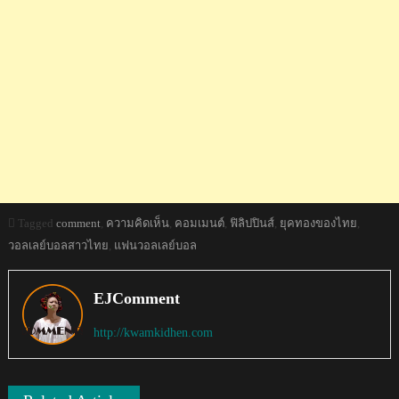
Tagged
comment
,
ความคิดเห็น
,
คอมเมนต์
,
ฟิลิปปินส์
,
ยุคทองของไทย
,
วอลเลย์บอลสาวไทย
,
แฟนวอลเลย์บอล
EJComment
http://kwamkidhen.com