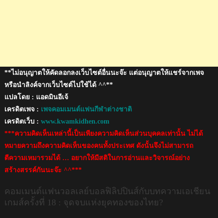
18
:
จุดจบ
แห่ง
ยุค
ทอง
ของ
**ไม่อนุญาตให้คัดลอกลงเว็บไซต์อื่นนะจ๊ะ แต่อนุญาตให้แชร์จากเพจ
ไทย?
หรือนำลิงค์จากเว็บไซต์ไปใช้ได้ ^^**
แปลโดย : แอดมินอีเจ้
เครดิตเพจ :
เพจคอมเมนต์แฟนกีฬาต่างชาติ
เครดิตเว็บ :
www.kwamkidhen.com
***ความคิดเห็นเหล่านี้เป็นเพียงความคิดเห็นส่วนบุคคลเท่านั้น ไม่ได้
หมายความถึงความคิดเห็นของคนทั้งประเทศ ดังนั้นจึงไม่สามารถ
ตีความเหมารวมได้ … อยากให้มีสติในการอ่านและวิจารณ์อย่าง
สร้างสรรค์กันนะจ๊ะ ^^***
คอมเมนต์แฟนวอลเลย์บอลฟิลิปปินส์กับบทความเอเชียน
เกมส์ครั้งที่ 18 : จุดจบแห่งยุคทองของไทย?