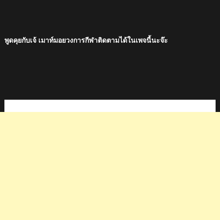
พูดคุยกับเจ้ เมาท์มอยวงการกีฬาติดตามได้ในเพจนี้นะจ๊ะ