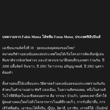
บทความจาก Fabio Menta โค้ชทีม Foton Motor, ประเทศฟิลิปปินส์
เอเชียนเกมส์ครั้งที่ 18 : จุดจบแห่งยุคทองของไทย?
สมาคมกีฬาวอลเลย์บอลแห่งประเทศไทยได้เริ่มโครงการคัดเลือกผู้เล่น
ทีมชาติจากจังหวัดต่างๆ และนำพวกเขามาฝึกฝนที่กรุงเทพฯ ร่วมกัน: ปี
2000 ปลื้มจิตร์ ถินขาว, ปี 2001 วิลาวรรณ อภิญญาพงศ์, ปี 2002 นุศรา
ต้อมคำ
ทั้งสามคนนี้ได้เปลี่ยนประวัติศาสตร์วอลเลย์บอลของประเทศร่วมกันกับ
ตัวตบในตำนานอย่าง พัชรี แสงเมือง, ในความคิดของผม, หนึ่งในสามลิ
โบโร่ที่ดีที่สุดในเอเชียตลอดกาล คือ วรรณา บัวแก้ว, บุคคลเหล่านี้ทำให้
ผู้คนต่างหลงใหลไปทั่วโลกจากการโจมตีที่รวดเร็ว, การรับที่น่าทึ่ง, การ
เสิร์ฟที่ดุดัน, เอาชนะได้ทั้งจีน, ญี่ปุ่น, อิตาลี, บราซิล, เกาหลีใต้: เป็นยักษ์