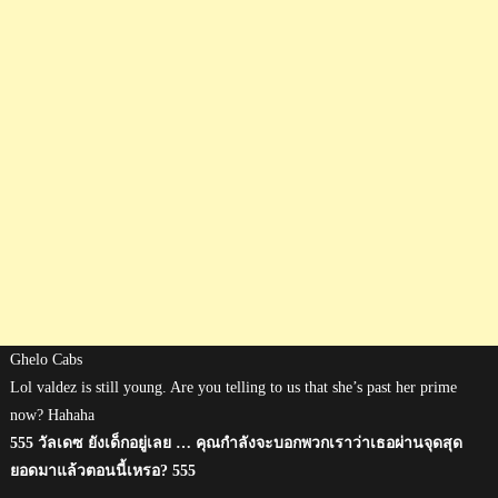
Ghelo Cabs
Lol valdez is still young. Are you telling to us that she’s past her prime
now? Hahaha
555 วัลเดซ ยังเด็กอยู่เลย … คุณกำลังจะบอกพวกเราว่าเธอผ่านจุดสุด
ยอดมาแล้วตอนนี้เหรอ? 555