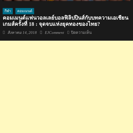
กีฬา
คอมเมนต์
คอมเมนต์แฟนวอลเลย์บอลฟิลิปปินส์กับบทความเอเชียน
เกมส์ครั้งที่ 18 : จุดจบแห่งยุคทองของไทย?
Posted
Author
บน
สิงหาคม 14, 2018
EJComment
ปิดความเห็น
on
คอม
เมน
ต์
แฟน
วอลเลย์บอล
ฟิลิปปินส์
กับ
บทความ
เอ
เชีย
น
เกมส์
ครั้ง
ที่