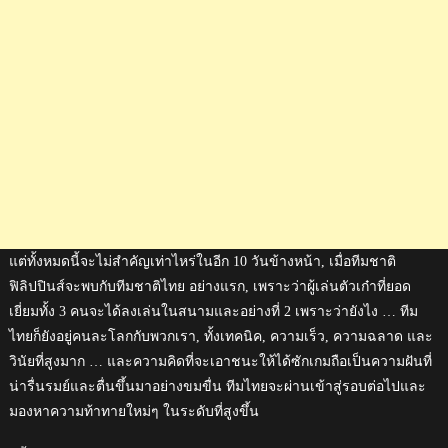
แต่ทั้งหมดนี้จะไม่สำคัญเท่าไหร่ในอีก 10 วันข้างหน้า, เมื่อทีมชาติ
ฟิลิปปินส์จะพบกับทีมชาติไทย อย่างแรก, เพราะว่าผู้เล่นตัวเก๋าที่ยอด
เยี่ยมทั้ง 3 คนจะได้ลงเล่นในสนามและอย่างที่ 2 เพราะว่ายังไง … ทีม
ไทยก็ยังอยู่คนละโลกกับพวกเรา, ทั้งเทคนิค, ความเร็ว, ความฉลาด และ
วินัยที่สูงมาก … และความคิดที่จะเอาชนะให้ได้ซักเกมถือเป็นความฝันที่
น่ารื่นรมย์และตื่นขึ้นมาอย่างขมขื่น ทีมไทยจะผ่านเข้าสู่รอบต่อไปและ
มองหาความท้าทายใหม่ๆ ในระดับที่สูงขึ้น