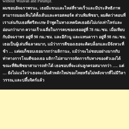
without Wilavan and Pleumjit.
ผมชอบอัจฉราพรนะ, เธอมีแขนและไหล่ที่รวดเร็วและมีประสิทธิภาพ
สามารถมองเห็นได้ทั้งเส้นและครอสคอร์ต ส่วนพิมพิชยา, ผมคิดว่าตอนที่
เราเล่นกับเธอที่ศรีสะเกษ ถ้าพูดในทางเทคนิคเธอยังไม่เก่งเท่าไหร่และ
อ่อนกว่ามาก ความเร็วเฉลี่ยในการตบของเธออยู่ที่ 78 กม./ชม. เมื่อเทียบ
กับอัจฉราพร อยู่ที่ 90 กม./ชม. และอีกัวนู และแทนดารา อยู่ที่ 98 กม./ชม.
เธอเป็นผู้เล่นที่ฉลาดมาก, แม้ว่าการตีของเธอจะติดบล็อกและมีจังหวะที่
ช้า … แต่ผมก็ชอบเธอมากกว่ามลิกานะ, แม้ว่าจะไม่ชอบอย่างมากกับ
ท่าทางการโจมตีของเธอ มลิกาไม่สามารถจัดการกับทางของตัวเองได้
ขณะที่พิมพิชยาสามารถทำได้ เธอชอบที่จะเล่นลูกครอสมากกว่า …. แต่
… ยังไม่แน่ใจว่าเธอจะเป็นตัวหลักใหม่ของไทยหรือไม่หลังจากที่ไม่มีวิลา
วรรณ,และปลึ้มจิตร์แล้ว