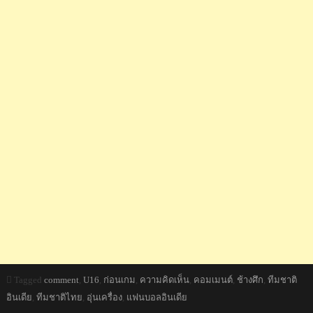
Tagged
comment
,
U16
,
ก่อนเกม
,
ความคิดเห็น
,
คอมเมนต์
,
ช้างศึก
,
ทีมชาติ
อินเดีย
,
ทีมชาติไทย
,
อุ่นเครื่อง
,
แฟนบอลอินเดีย