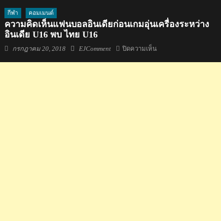
กีฬา
คอมเมนต์
ความคิดเห็นแฟนบอลอินเดียก่อนเกมอุ่นเครื่องระหว่าง
อินเดีย U16 พบ ไทย U16
Posted
Author
บน
กรกฎาคม 20, 2018
EJComment
ปิดความเห็น
on
ความ
คิด
เห็น
แฟน
บอล
อินเดีย
ก่อน
เกม
อุ่น
เครื่อง
ระหว่าง
อินเดีย
U16
พบ
ไทย