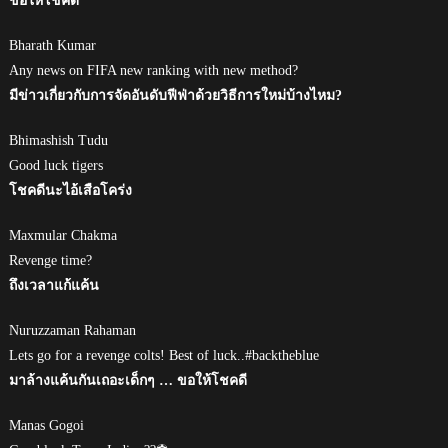
ขอให้โชคดี
Bharath Kumar
Any news on FIFA new ranking with new method?
มีข่าวเกี่ยวกับการจัดอันดับฟีฟ่าด้วยวิธีการใหม่บ้างไหม?
Bhimashish Tudu
Good luck tigers
โชคดีนะไอ้เสือโคร่ง
Maxmular Chakma
Revenge time?
ถึงเวลาแก้แค้น
Nuruzzaman Rahaman
Lets go for a revenge colts! Best of luck..#backtheblue
มาล้างแค้นกันเถอะเด็กๆ … ขอให้โชคดี
Manas Gogoi