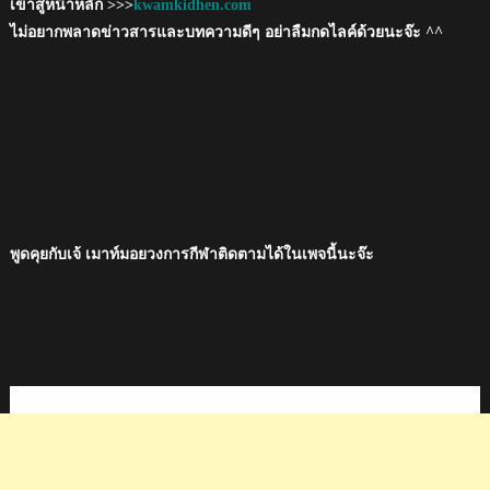
เข้าสู่หน้าหลัก >>>
kwamkidhen.com
ไม่อยากพลาดข่าวสารและบทความดีๆ อย่าลืมกดไลค์ด้วยนะจ๊ะ ^^
พูดคุยกับเจ้ เมาท์มอยวงการกีฬาติดตามได้ในเพจนี้นะจ๊ะ