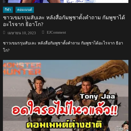
กีฬา
คอมเมนต์
ชาวเขมรรุมสับเละ หลังสื่อกัมพูชาตั้งคำถาม กัมพูชาได้
อะไรจาก ธิอาโก?
Author
Posted
EJComment
เมษายน 10, 2023
on
ชาวเขมรรุมสับเละ หลังสื่อกัมพูชาตั้งคำถาม กัมพูชาได้อะไรจาก ธิอา
โก?