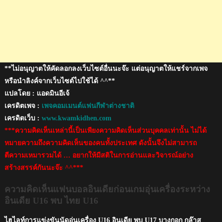
U16
**ไม่อนุญาตให้คัดลอกลงเว็บไซต์อื่นนะจ๊ะ แต่อนุญาตให้แชร์จากเพจ
หรือนำลิงค์จากเว็บไซต์ไปใช้ได้ ^^**
แปลโดย : แอดมินอีเจ้
เครดิตเพจ :
เพจคอมเมนต์แฟนกีฬาต่างชาติ
เครดิตเว็บ :
www.kwamkidhen.com
***ความคิดเห็นเหล่านี้เป็นเพียงความคิดเห็นส่วนบุคคลเท่านั้น ไม่ได้
หมายความถึงความคิดเห็นของคนทั้งประเทศ ดังนั้นจึงไม่สามารถ
ตีความเหมารวมได้ … อยากให้มีสติในการอ่านและวิจารณ์อย่าง
สร้างสรรค์กันนะจ๊ะ ^^***
ความคิดเห็นแฟนบอลอินเดียก่อนเกมอุ่นเครื่องระหว่าง
อินเดีย U16 พบ ไทย U16
ไฮไลท์การแข่งขันนัดอุ่นเครื่อง U16 อินเดีย พบ U17 บางกอก กล๊าส