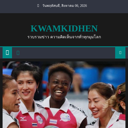
Skip
วันพฤหัสบดี, สิงหาคม 06, 2026
to
content
KWAMKIDHEN
รวบรวมข่าว ความคิดเห็นจากทั่วทุกมุมโลก