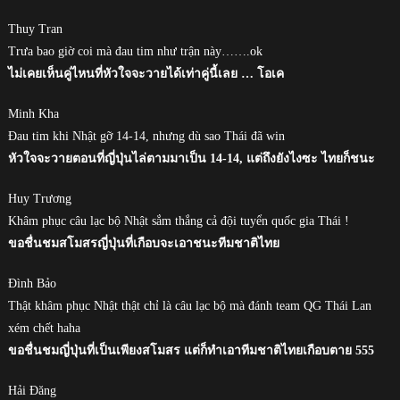
Thuy Tran
Trưa bao giờ coi mà đau tim như trận này…….ok
ไม่เคยเห็นคู่ไหนที่หัวใจจะวายได้เท่าคู่นี้เลย … โอเค
Minh Kha
Đau tim khi Nhật gỡ 14-14, nhưng dù sao Thái đã win
หัวใจจะวายตอนที่ญี่ปุ่นไล่ตามมาเป็น 14-14, แต่ถึงยังไงซะ ไทยก็ชนะ
Huy Trương
Khâm phục câu lạc bộ Nhật sắm thắng cả đội tuyển quốc gia Thái !
ขอชื่นชมสโมสรญี่ปุ่นที่เกือบจะเอาชนะทีมชาติไทย
Đình Bảo
Thật khâm phục Nhật thật chỉ là câu lạc bộ mà đánh team QG Thái Lan
xém chết haha
ขอชื่นชมญี่ปุ่นที่เป็นเพียงสโมสร แต่ก็ทำเอาทีมชาติไทยเกือบตาย 555
Hải Đăng