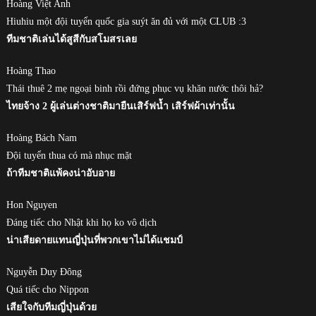
Hoàng Việt Anh
Hiuhiu một đội tuyển quốc gia suýt ăn đủ với một CLUB :3
ทีมชาติเล่นได้สูสีกับสโมสรเลย
Hoàng Thao
Thái thuê 2 mẹ ngoại binh rồi đứng phục vụ khăn nước thôi hả?
ไทยจ้าง 2 ผู้เล่นต่างชาติมายืนเสิร์ฟน้ำ เสิร์ฟผ้าเท่านั้น
Hoàng Bách Nam
Đội tuyển thua có mà nhục mặt
ถ้าทีมชาติแพ้คงน่าอับอาย
Hon Nguyen
Đáng tiếc cho Nhật khi họ ko vô dịch
น่าเสียดายแทนญี่ปุ่นที่พวกเขาไม่ได้แชมป์
Nguyễn Duy Đông
Quá tiếc cho Nippon
เสียใจกับทีมญี่ปุ่นด้วย