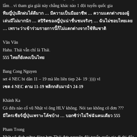
lắm…vì tham gia giải này chẳng khác nào 1 đội tuyển quốc gia
ทีมญี่ปุ่นฝึกฝนได้ดีมาก … มีความเป็นมืออาชีพ … ความแตกต่างของผู้
เล่นมีไม่มากนัก … สปิริตของญี่ปุ่นน่าชื่นชมจริงๆ … ฉันไม่ชอบไทยเลย
… เพราะว่าเข้าร่วมรายการนี้ก็ไม่แตกต่างจากใช้ทีมชาติ
Văn Văn
Haha. Thái vẫn chỉ là Thái.
555 ไทยก็ยังคงเป็นไทย
Bang Cong Nguyen
set 4 NEC bi dân 11 – 19 mà lên liên tiep 24- 19 :)))) vl
เซต 4 NEC ตาม 11-19 พลิกกลับมานำ 24-19
Khánh Ka
Có đứa nào cổ vũ Nhật vì ông HLV không. Nói tao không cô đơn ???
มีใครเชียร์ญี่ปุ่นเพราะโค้ชบ้าง … บอกซิว่าไม่ใช่ฉันคนเดียว 555
Pham Trong