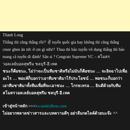
Thành Long
Thắng thì cũng thắng rồi!! ✌ tuyển quốc gia hay không thì cũng thắng
cmnr ghen ăn tức ở cm gì nữa!! Thua thì bảo tuyển vô dụng thắng thì bảo
mang cả tuyển đi đánh! Sân si ? Congrats Supreme VC – สโมสร
วอลเลย์บอลสุพรีม ชลบุรี-อี.เทค
ชนะก็คือชนะ, ไม่ว่าจะเป็นทีมชาติหรือไม่มันก็คือชนะ … จะอิจฉาไปเพื่อ
อะไร … พอแพ้ก็บอกว่าเอาทีมชาติมาไร้ประโยชน์ … พอชนะก็บอกว่า
เอาทีมชาติมาทั้งทีมเพื่อที่จะเอาชนะ … โกรธเหรอ … ยินดีด้วยกับทีม
สโมสรวอลเลย์บอลสุพรีม ชลบุรี-อี.เทค
เข้าสู่หน้าหลัก >>>
kwamkidhen.com
ไม่อยากพลาดข่าวสารและบทความดีๆ อย่าลืมกดไลค์ด้วยนะจ๊ะ ^^