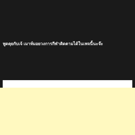
พูดคุยกับเจ้ เมาท์มอยวงการกีฬาติดตามได้ในเพจนี้นะจ๊ะ