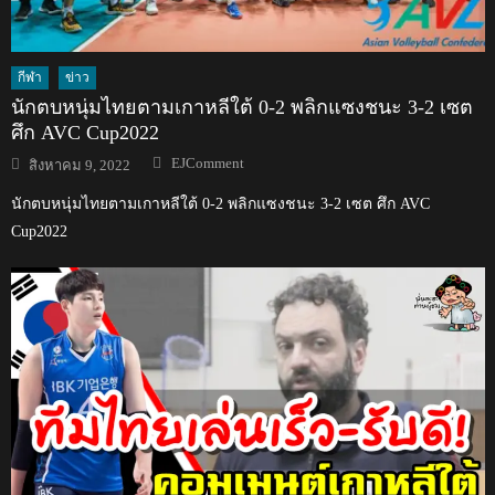
กีฬา
ข่าว
นักตบหนุ่มไทยตามเกาหลีใต้ 0-2 พลิกแซงชนะ 3-2 เซต
ศึก AVC Cup2022
Author
Posted
EJComment
สิงหาคม 9, 2022
on
นักตบหนุ่มไทยตามเกาหลีใต้ 0-2 พลิกแซงชนะ 3-2 เซต ศึก AVC
Cup2022