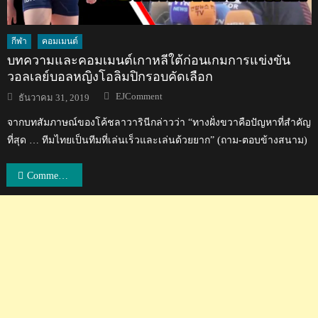
กีฬา
คอมเมนต์
บทความและคอมเมนต์เกาหลีใต้ก่อนเกมการแข่งขัน
วอลเลย์บอลหญิงโอลิมปิกรอบคัดเลือก
Author
Posted
EJComment
ธันวาคม 31, 2019
on
จากบทสัมภาษณ์ของโค้ชลาวารินีกล่าวว่า “ทางฝั่งขวาคือปัญหาที่สำคัญ
ที่สุด … ทีมไทยเป็นทีมที่เล่นเร็วและเล่นด้วยยาก” (ถาม-ตอบข้างสนาม)
แนะแนว
Comment แฟนบอลเวียดนามหลังตกรอบแบ่งกลุ่ม U19 ชิงแชมป์อาเซียน
เรื่อง