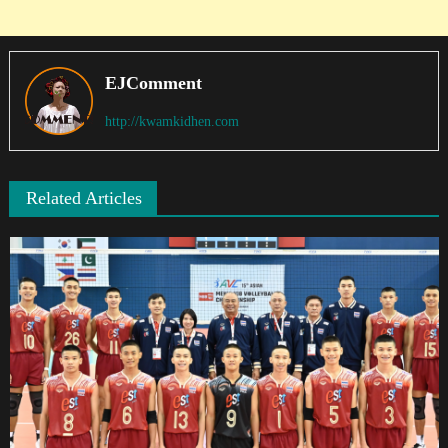
EJComment
http://kwamkidhen.com
Related Articles