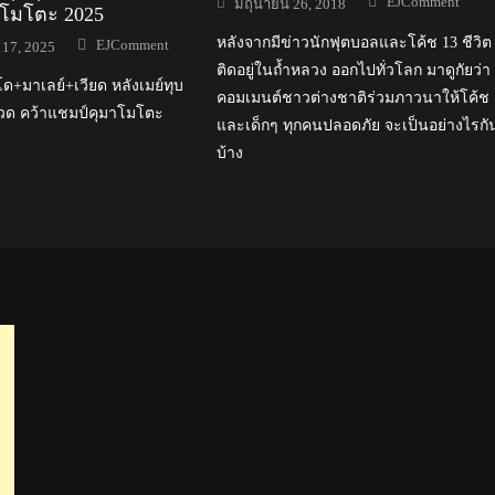
EJComment
มิถุนายน 26, 2018
าโมโตะ 2025
on
Author
หลังจากมีข่าวนักฟุตบอลและโค้ช 13 ชีวิต
EJComment
17, 2025
ติดอยู่ในถ้ำหลวง ออกไปทั่วโลก มาดูกัยว่า
ด+มาเลย์+เวียด หลังเมย์ทุบ
คอมเมนต์ชาวต่างชาติร่วมภาวนาให้โค้ช
รวด คว้าแชมป์คุมาโมโตะ
และเด็กๆ ทุกคนปลอดภัย จะเป็นอย่างไรกั
บ้าง