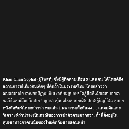
Khan Chan Sophal (ผู้โพสต์) ซึ่งมีผู้ติดตามเกือบ 9 แสนคน ได้โพสต์ถึง
สถานการณ์เกี่ยวกับเด็กๆ ที่ติดถ้ำในประเทศไทย โดยกล่าวว่า
សារពត៍មានថៃ បានរកឃើញ១ហើយ ពាក់អាវក្រហម! តែខ្ញុំគិតនិងវិភាគថា អាចជា
ករណីនៃការជំរិតច្រើនជាង ! ព្រោះវា ស្ថិតនៅភាគ ខាងជើងជ្រលងភ្នំនៃព្រំដែន ភូមា ។
หนังสือพิมพ์ไทยกล่าวว่า พบแล้ว 1 ศพ สวมเสื้อสีแดง … แต่ผมคิดและ
วิเคราะห์ว่าน่าจะเป็นกรณีของการฆ่าตัวตายมากกว่า, ถ้ำนี้ตั้งอยู่ใน
หุบเขาทางภาคเหนือของไทยติดกับชายแดนพม่า