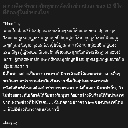
ความคิดเห็นชาวกัมพูชาหลังเห็นข่าวปลอมของ 13 ชีวิต
ที่ติดอยู่ในถ้ำของไทย
Chhun Lay
តើមានវិជ្ជាជីវៈទេ? ថៃគេផ្សាយដាច់ខាតមិនឲ្យសារព័ត៌មានផ្សេងចេញផ្សាយទេក្រៅ
ពីសាលាខេត្តគេអនុញ្ញាត។ ខេត្តឈៀងរ៉ៃជាអ្នកផ្តល់ព័ត៌មានរួម គ្រប់សារព័ត៌មានត្រូវ
ចេញពីប្រភពតែមួយ។ប្រយត្ន័ថៃគេប្តឹងបំភ្លៃពត៌មាន បើមិនបានជួយលើកកិត្តិយស
ជនជាតិខ្មែរ កុំធ្វើអោយជាតិសាសន៍គេមើលងាយ ព្រោះតែពត៌មានមិនច្បាស់ការរបស់
លោក។ ខ្ញុំបានតាមដានថៃ live ពត៏មានរហូតតែដូចមិនឃើញមានប្រភពមួយណាលើង
ឡើងបែបនេះទេ ។
นี่เป็นข่าวอย่างเป็นทางการเหรอ? มีการห้ามมิให้เผยแพร่ข่าวสารอื่นๆ
ยกเว้นจากหน่วยงานจังหวัดเชียงราย ซึ่งเป็นผู้ประสานงานหลัก,
หนังสือพิมพ์ทั้งหมดต้องนำข่าวสารมาจากแหล่งนี้แหล่งเดียวเท่านั้น, ถ้า
ไม่ช่วยยกระดับเกียรติให้กับชาวกัมพูชา ก็อย่าสร้างพิษร้ายให้กับประเทศ
ชาติเพราะข่าวที่ไม่ชัดเจน … ฉันติดตามข่าวจาก live ของประเทศไทย
… ก็ไม่มีข่าวที่มาจากแหล่งข่าวนี้
Ching Ly