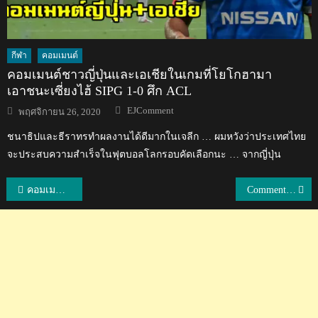
กีฬา
คอมเมนต์
คอมเมนต์ชาวญี่ปุ่นและเอเชียในเกมที่โยโกฮามา
เอาชนะเซี่ยงไฮ้ SIPG 1-0 ศึก ACL
Author
Posted
EJComment
พฤศจิกายน 26, 2020
on
ชนาธิปและธีราทรทำผลงานได้ดีมากในเจลีก … ผมหวังว่าประเทศไทย
จะประสบความสำเร็จในฟุตบอลโลกรอบคัดเลือกนะ … จากญี่ปุ่น
แนะแนว
คอมเมนต์แฟนบอลเอเชียหลังจากเกาหลีใต้เอาชนะเยอรมนี 2-0
Comment แฟนบอลทั่วโลกหลังญี่ปุ่นผ่านเข้ารอบ 16 ทีม ด้วยกฎแฟร์เพลย์
เรื่อง