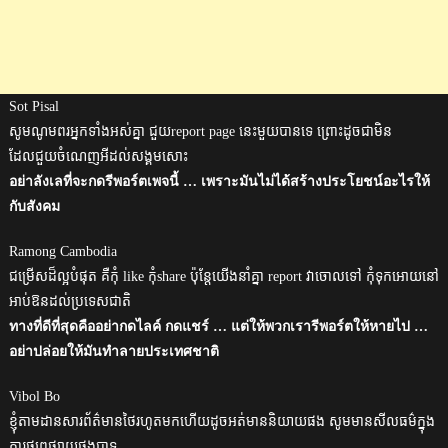
Sot Pisal
សូមណូមពរអ្នកទាំងអស់គ្នា ជួយreport page នេះមួយបានទេ ព្រោះដូចជាមិន
ដែលជួយចំណេញអីដល់សង្គមសោះ
อย่าลังเลที่จะกดรีพอร์ตเพจนี้ … เพราะมันไม่ได้สร้างประโยชน์อะไรให้
กับสังคม
Ramong Cambodia
ជម្រើសដ៏ល្អបំផុត គឺកុំ like កុំshare ប៉ុន្តែយើងនាំគ្នា report វាចោលទៅ កុំទុកអោយនៅ
អាប់ឱនដល់ប្រទេសជាតិ
ทางที่ดีที่สุดคืออย่ากดไลค์ กดแชร์ … แต่ให้พวกเรารีพอร์ตให้หายไป …
อย่าปล่อยให้มันทำลายประเทศชาติ
Vibol Bo
ខ្ញុំតាមដានសារព័ត៌មានថៃរហូតមកហើយដូចអត់មាននិយាយផង សូមមានសីលធម៌ក្នុង
ការផ្សព្វផ្សាយផងបាទ