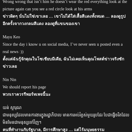
Wrong wrong that isn’t him he doesn’t wear the red everything look at the
picture again can you see a red circle look at his arms
ข่าวผิดๆ นั่นไม่ใช่เขาเลย … เขาไม่ได้ใส่เสื้อสีแดงทั้งหมด … ลองดูรูป
อีกครั้งจากวงกลมสีแดง ลองดูที่แขนของเขา
Mayu Keo
Since the day i know u on social media, I’ve never seen u posted even a
real news :))
ตั้งแต่ฉันรู้จักคุณในโซเชียบมีเดีย, ฉันไม่เคยเห็นคุณโพสต์ข่าวจริงซัก
ข่าวเลย
Nin Nin
We should report his page
พวกเราควรรีพอร์ทเพจนี้นะ
យន់ ស្ថារុណ
ជាមនុស្សដែលមានការងារក្នុងរដ្ឋាភិបាល មានការអប់រំខ្ពស់មួយរូបដែរ បែជាធ្វើចរិតដែល
មិនមែនជាមនុស្សទៅវិញ។
คนที่ทำงานกับรัฐบาล, มีการศึกษาสูง … แต่ไร้มนุษยธรรม