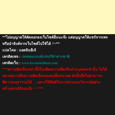
อยู่
ใน
ถ้ำ
ของ
ไทย
**ไม่อนุญาตให้คัดลอกลงเว็บไซต์อื่นนะจ๊ะ แต่อนุญาตให้แชร์จากเพจ
หรือนำลิงค์จากเว็บไซต์ไปใช้ได้ ^^**
แปลโดย : แอดมินอีเจ้
เครดิตเพจ :
เพจคอมเมนต์แฟนกีฬาต่างชาติ
เครดิตเว็บ :
www.kwamkidhen.com
***ความคิดเห็นเหล่านี้เป็นเพียงความคิดเห็นส่วนบุคคลเท่านั้น ไม่ได้
หมายความถึงความคิดเห็นของคนทั้งประเทศ ดังนั้นจึงไม่สามารถ
ตีความเหมารวมได้ … อยากให้มีสติในการอ่านและวิจารณ์อย่าง
สร้างสรรค์กันนะจ๊ะ ^^***