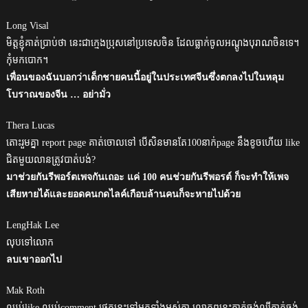
Long Visal
មិត្តខ្ញុំគាត់ប្រាប់ថា នេះជាក្មេងប្រុសនៅប្រទេសចិន ដែលធ្លាក់ចូលអណ្តូងបុរាណចិនទេ។
កុំមកបោក។
เพื่อนของฉันบอกว่าเด็กชายคนนี้อยู่ในประเทศจีนซึ่งตกลงไปในหลุม
โบราณของจีน … อย่ามั่ว
Thera Lucas
តោះរួមគ្នា report page គាត់ចោលទៅ បើសិនមានតែ100នាក់page នឹងខូចហើយ like
ជិតមួយលានត្រូវបាត់បង់?
มาช่วยกันรีพอร์ตเพจกันเถอะ แค่ 100 คนช่วยกันรีพอรต์ ก็จะทำให้เพจ
เสียหายได้และยอดคนกดไลค์เกือบล้านคนก็จะหายไปด้วย
LengHak Lee
លុបទៅលោក
ลบเขาออกไป
Mak Roth
ឈប់like ឈប់comment ផេកនេះទៅអ្នកទាំងអស់គ្នា លោកពូនេះគាត់ចង់ល្បីគាត់ចង់