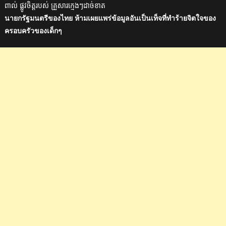
ពាល់ ផ្លូវចិត្តរបស់ គ្រួសារក្មេងៗដាច់ខាត
นายกรัฐมนตรีของไทย ห้ามเผยแพร่ข้อมูลอันเป็นเท็จที่ทำร้ายจิตใจของ
ครอบครัวของเด็กๆ