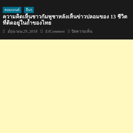
คอมเมนต์
อื่นๆ
ความคิดเห็นชาวกัมพูชาหลังเห็นข่าวปลอมของ 13 ชีวิต
ที่ติดอยู่ในถ้ำของไทย
Posted
Author
บน
มิถุนายน 29, 2018
EJComment
ปิดความเห็น
on
ความ
คิด
เห็น
ชาว
กัมพูชา
หลัง
เห็น
ข่าว
ปลอม
ของ
13
ชีวิต
ที่
ติด