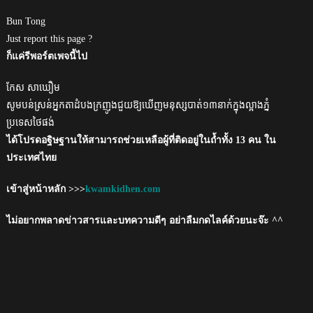
Bun Tong
Just report this page ?
ก็แค่รีพอร์ตเพจนี้ไป
កែស សាឃឿម
សូមបន់ស្រន់អ្នកតាដំបងក្រញូងជួយឱ្យឃេីញមនុស្សបាត់១៣នាក់ក្នុងល្អាងភ្នំ
ប្រទេសថៃផង់
ได้โปรดอฐิษฐานให้สามารถช่วยเหลือผู้ที่ติดอยู่ในถ้ำทั้ง 13 คน ใน
ประเทศไทย
เข้าสู่หน้าหลัก >>>
kwamkidhen.com
ไม่อยากพลาดข่าวสารและบทความดีๆ อย่าลืมกดไลค์ด้วยนะจ๊ะ ^^