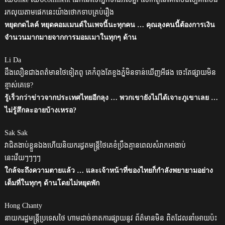
រកលុយតាមផេកនេះយ៉ាងថោកទាបគ្រប់រឿង
หยุดกดไลค์ หยุดคอมเมนต์ในเพจนี้นะทุกคน … คุณลุงคนนี้ต้องการเงิน
จำนวนมากมายจากการมอมเมาในทุกๆ ด้าน
Li Da
ដឹងលឿនជាងពត៌មានថៃទៀតពូ គេកំពុងតែខួងភ្នំមិនទាន់ឃើញអីផង ចេះតែផ្សាយមិន
ខ្មាស់គេទេ?
รู้เร็วกว่าข่าวจากประเทศไทยอีกลุง … พวกเขายังไม่ได้เจาะภูเขาเลย …
ไม่รู้สึกละอายบ้างเหรอ?
Sak Sak
វាជិតងាប់ខ្លួនឯងហើយនិយករដ្ធតមន្ត្រីថៃគេខំប្រឹងគ្មានពេលសំរាកអាងាប់
នេះវើយៗៗៗៗ
ใกล้จะถึงความตายแล้ว … และเจ้าหน้าที่ของไทยก็กำลังพยายามอย่าง
เต็มที่ในทุกๆ ด้านโดยไม่หยุดพัก
Hong Chanty
នាយករដ្ឋមន្ត្រីប្រទេសថៃ ហាមដាច់ខាតការផ្សាយនូវ ព័ត៌មានមិន ពិតដែលនាំអោយប៉ះ