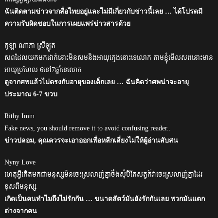
ฉันติดตามข่าวจากสื่อไทยอยู่และไม่มีเกี่ยวกับข่าวนี้เลย … ได้โปรดมี
ความรับผิดชอบในการเผยแพร่ข่าวสารด้วย
កូឡា ណាភា ស្រីឡូត
សពដែលយកមកដាក់នោះមិនសមនិងអាយុក្មេងនោះទេលោក តាមខ្ញុំមេីលសពនោះមាន
អាយុប្រហែល 6ទៅ7ឆ្នាំទេលោក
ดูจากศพแล้วไม่ตรงกับอายุของเด็กเลย … ฉันคิดว่าศพน่าจะอายุ
ประมาณ 6-7 ขวบ
Rithy Imm
Fake news, you should remove it to avoid confusing reader..
ข่าวปลอม, คุณควรจะเอาออกเพื่อหลีกเลี่ยงไม่ให้ผู้อ่านสับสน
Nyny Love
ហេតុអ្វីកើតមកជាមនុស្សមិនចេះស្រលាញ់គ្នាចឹងសុំបីតែសត្វក៏វាចេះស្រលាញ់គ្នាដែរ
ខុសពីមនុស្ស
เกิดเป็นคนทำไมถึงไม่รักกัน … ขนาดสัตว์มันยังรักกันเลย พวกมันแตก
ต่างจากคน