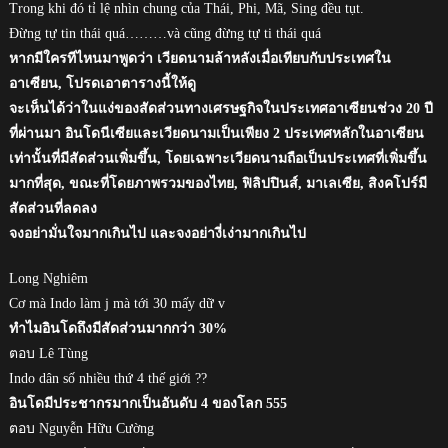
Trong khi đó tỉ lệ nhìn chung của Thái, Phi, Mã, Sing đều tụt.
Đừng tự tin thái quá………và cũng đừng tự ti thái quá
หากมีใครทีไหนมาพูดว่า เวียดนามล้าหลังเมื่อเทียบกับประเทศใน
อาเซียน, โปรดเอาตารางนี้ให้ดู
จะเห็นได้ว่าในแง่ของสัดส่วนทางเศรษฐกิจในประเทศอาเซียนช่วง 20 ปี
ที่ผ่านมา อินโดนีเซียและเวียดนามเป็นเพียง 2 ประเทศหลักในอาเซียน
เท่านั้นที่มีสัดส่วนเพิ่มขึ้น, โดยเฉพาะเวียดนามถือเป็นประเทศที่เพิ่มขึ้น
มากที่สุด, ขณะที่โดยภาพรวมของไทย, ฟิลิปปินส์, มาเลเซีย, สิงคโปร์มี
สัดส่วนที่ลดลง
จงอย่ามั่นใจมากเกินไป และจงอย่างี่เง่ามากเกินไป
Long Nghiêm
Cơ mà Indo làm j mà tới 30 mấy dữ v
ทำไมอินโดถึงมีสัดส่วนมากกว่า 30%
ตอบ Lê Tùng
Indo dân số nhiều thứ 4 thế giới ??
อินโดมีประชากรมากเป็นอันดับ 4 ของโลก 555
ตอบ Nguyễn Hữu Cường