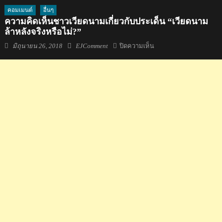
คอมเมนต์
อื่นๆ
ความคิดเห็นชาวเวียดนามเกี่ยวกับประเด็น “เวียดนาม
ล้าหลังจริงหรือไม่?”
Posted
Author
บน
มิถุนายน 26, 2018
EJComment
ปิดความเห็น
on
ความ
คิด
เห็น
ชาว
เวียดนาม
เกี่ยว
กับ
ประเด็น
“เวียดนาม
ล้า
หลัง
จริง
หรือ
ไม่?”