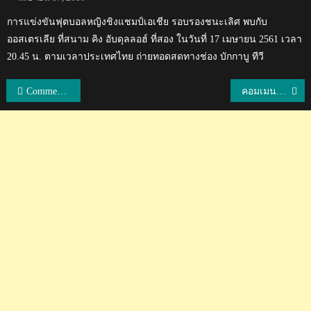
on
การแข่งขันฟุตบอลหญิงชิงแชมป์เอเชีย รอบรองชนะเลิศ พบกับ
ออสเตรเลีย ที่สนาม คิง อับดุลลอฮ์ ที่สอง ในวันที่ 17 เมษายน 2561 เวลา
20.45 น. ตามเวลาประเทศไทย ถ่ายทอดสดทางช่อง บักกาบู ทีวี
แนะแนว
Comment แฟนบอลเอเชียหลังเกาหลีใต้แพ้เม็กซิโก 1-2 ฟุตบอลโลก 2018
คอมเมนต์ชาวต่างชาติร่วมภาวนาให้โค้ชและเด็กๆ ทุกคนปลอดภัย
เรื่อง