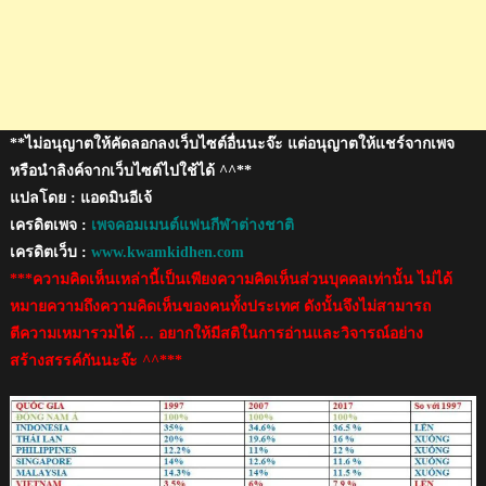
**ไม่อนุญาตให้คัดลอกลงเว็บไซต์อื่นนะจ๊ะ แต่อนุญาตให้แชร์จากเพจ
หรือนำลิงค์จากเว็บไซต์ไปใช้ได้ ^^**
แปลโดย : แอดมินอีเจ้
เครดิตเพจ :
เพจคอมเมนต์แฟนกีฬาต่างชาติ
เครดิตเว็บ :
www.kwamkidhen.com
***ความคิดเห็นเหล่านี้เป็นเพียงความคิดเห็นส่วนบุคคลเท่านั้น ไม่ได้
หมายความถึงความคิดเห็นของคนทั้งประเทศ ดังนั้นจึงไม่สามารถ
ตีความเหมารวมได้ … อยากให้มีสติในการอ่านและวิจารณ์อย่าง
สร้างสรรค์กันนะจ๊ะ ^^***