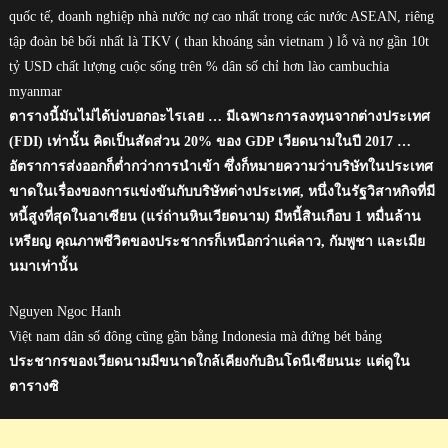
quốc tế, doanh nghiệp nhà nước nợ cao nhất trong các nước ASEAN, riêng
tập đoàn bê bối nhất là TKV ( than khoáng sản vietnam ) lỗ và nợ gần 10t
tỷ USD chất lượng cuộc sống trên % dân số chỉ hơn lào cambuchia
myanmar
ตารางนี้มันไม่ได้บ่งบอกอะไรเลย … มีเฉพาะการลงทุนจากต่างประเทศ
(FDI) เท่านั้น คิดเป็นสัดส่วน 20% ของ GDP เวียดนามในปี 2017 …
อัตราการส่งออกก็ต่ำกว่าการนำเข้า ซึ่งก็หมายความว่าบริษัทในประเทศ
ขาดในเรื่องของการแข่งขันกับบริษัทต่างประเทศ, หนึ่งในรัฐวิสาหกิจที่มี
หนี้สูงที่สุดในอาเซียน (แร่ถ่านหินเวียดนาม) มีหนี้สินเกือบ 1 หมื่นล้าน
เหรียญ คุณภาพชีวิตของประชากรก็เหนือกว่าแค่ลาว, กัมพูชา และเมีย
นมาเท่านั้น
Nguyen Ngoc Hanh
Việt nam dân số đông cũng gần bằng Indonesia mà đứng bét bảng
ประชากรของเวียดนามมีขนาดใกล้เคียงกับอินโดนีเซียนนะ แต่ดูใน
ตารางซิ