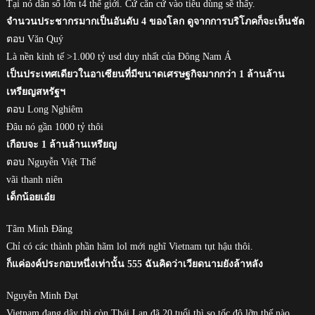
Tại nó dân số lớn t4 thế giới. Cứ căn cứ vào tiêu dùng sẽ thấy.
จำนวนประชากรมากเป็นอันดับ 4 ของโลก ดูจากการบริโภคก็จะเห็นชัด
ตอบ Văn Quý
Là nền kinh tế >1.000 tỷ usd duy nhất của Đông Nam Á
เป็นประเทศเดียวในอาเซียนที่มีขนาดเศรษฐกิจมากกว่า 1 ล้านล้าน
เหรียญสหรัฐฯ
ตอบ Long Nghiêm
Đâu nó gần 1000 tỷ thôi
เกือบจะ 1 ล้านล้านเหรียญ
ตอบ Nguyễn Việt Thế
vãi thanh niên
เด็กน้อยเอ๋ย
Tâm Minh Đăng
Chỉ có các thành phần hãm lol mới nghĩ Vietnam tụt hậu thôi.
ก็แค่องค์ประกอบหนึ่งเท่านั้น 555 ฉันคิดว่าเวียดนามยังล้าหลัง
Nguyễn Minh Đạt
Vietnam đang dậy thì còn Thái Lan đã 20 tuổi thì so tốc độ lỡn thế nào