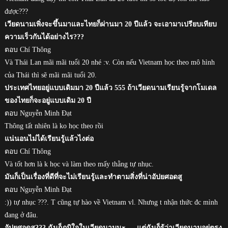
được???
เวียดนามเพิ่งจะขึ้นมาและไทยก็ผ่านมา 20 ปีแล้ว จะเอามาเปรียบเทียบ
ความเร็วกันได้อย่างไร???
ตอบ Chí Thông
Và Thái Lan mãi mãi tuổi 20 nhé :v. Còn nếu Vietnam học theo mô hình
của Thái thì sẽ mãi mãi tuổi 20.
ประเทศไทยอยู่แบบเดิมมา 20 ปีแล้ว 555 ถ้าเวียดนามเรียนรู้จากโมเดล
ของไทยก็จะอยู่แบบเดิม 20 ปี
ตอบ Nguyễn Minh Đạt
Thông tất nhiên là ko học theo rồi
แน่นอนไม่ได้เรียนรู้แล้วไงต่อ
ตอบ Chí Thông
Và tốt hơn là k học và làm theo mấy thằng tự nhục.
มันก็เป็นเรื่องที่ดีที่จะไม่เรียนรู้และทำตามสิ่งที่น่าอัปยศอดสู
ตอบ Nguyễn Minh Đạt
:)) tự nhục ???. T cũng tự hào về Vietnam vl. Nhưng t nhận thức đc mình
đang ở đâu.
อัปยศอดสู??? ฉันก็ภูมิใจในเวียดนามนะ … แต่ฉันก็รู้ว่าเวียดนามอยู่ตรง