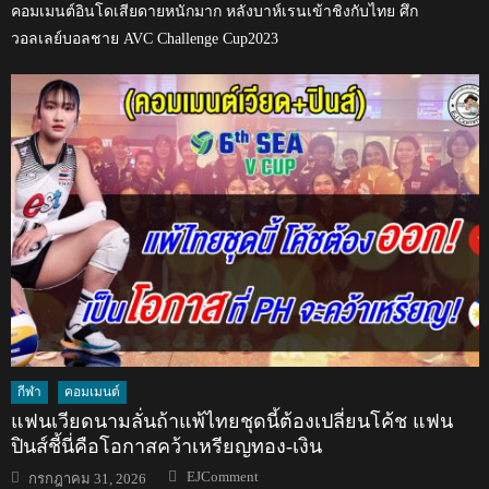
คอมเมนต์อินโดเสียดายหนักมาก หลังบาห์เรนเข้าชิงกับไทย ศึก
วอลเลย์บอลชาย AVC Challenge Cup2023
กีฬา
คอมเมนต์
แฟนเวียดนามลั่นถ้าแพ้ไทยชุดนี้ต้องเปลี่ยนโค้ช แฟน
ปินส์ชี้นี่คือโอกาสคว้าเหรียญทอง-เงิน
Author
Posted
EJComment
กรกฎาคม 31, 2026
on