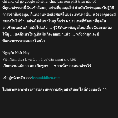
chỉ cho. cứ gõ google nó sẽ ra, chúc bạn sớm phát triển não bộ
ที่คุณกล่าวมานี้ฉันเข้าใจนะ, อย่างที่คุณพูดไป ฉันมั่นใจว่าคุณคงไม่รู้วิธี
การเข้าถึงข้อมูล, ก็แค่อ่านหนังสือพิมพ์ในประเทศเท่านั้น, หวังว่าคุณจะมี
สมองในไม่ช้า, อย่างไปค้นหาในกูเกิ้ลว่า 6 ประเทศที่พัฒนาที่สุดใน
อาเซียนนะมันล้าสมัยไปแล้ว … รู้วิธีค้นหาข้อมูลไหมเดี๋ยวฉันจะแสดง
ให้ดู … แค่ค้นหาในกูเกิ้ลมันก็จะออกมาแล้ว … หวังว่าคุณจะมี
พัฒนาการทางสมองโดยไว
Nguyễn Nhất Huy
Việt Nam thua L và C … 1 cư dân mạng cho biết
เวียดนามแพ้ลาว และกัมพูชา … ชาวเน็ตบางคนกล่าวไว้
เข้าสู่หน้าหลัก >>>
kwamkidhen.com
ไม่อยากพลาดข่าวสารและบทความดีๆ อย่าลืมกดไลค์ด้วยนะจ๊ะ ^^