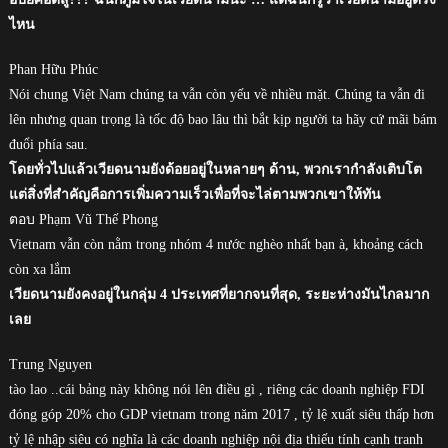
ไหน
Phan Hữu Phúc
Nói chung Việt Nam chúng ta vẫn còn yếu về nhiều mặt. Chúng ta vẫn đi
lên nhưng quan trọng là tốc độ bao lâu thì bắt kịp người ta hãy cứ mãi bám
đuổi phía sau.
โดยทั่วไปแล้วเวียดนามยังด้อยอยู่ในหลายๆ ด้าน, พวกเรากำลังเติบโต
แต่สิ่งที่สำคัญคือการเพิ่มความเร็วเพื่อที่จะไล่ตามพวกเขาให้ทัน
ตอบ Phạm Vũ Thế Phong
Vietnam vẫn còn nằm trong nhóm 4 nước nghèo nhất bạn à, khoảng cách
còn xa lắm
เวียดนามยังคงอยู่ในกลุ่ม 4 ประเทศที่ยากจนที่สุด, ระยะห่างมันไกลมาก
เลย
Trung Nguyen
tào lao ..cái bảng này không nói lên điều gì , riêng các doanh nghiệp FDI
đóng góp 20% cho GDP vietnam trong năm 2017 , tỷ lệ xuất siêu thấp hơn
tỷ lệ nhập siêu có nghĩa là các doanh nghiệp nội địa thiếu tính cạnh tranh