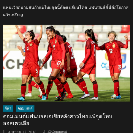
แฟนเวียดนามลั่นถ้าแพ้ไทยชุดนี้ต้องเปลี่ยนโค้ช แฟนปินส์ชี้นี่คือโอกาส
คว้าเหรียญ
กีฬา
คอมเมนต์
คอมเมนต์แฟนบอลเอเชียหลังสาวไทยแพ้จุดโทษ
ออสเตรเลีย
Author
Posted
EJComment
เมษายน 17, 2018