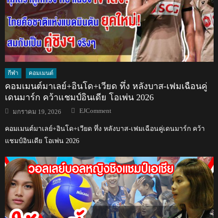
กีฬา
คอมเมนต์
คอมเมนต์มาเลย์+อินโด+เวียด ทึ่ง หลังบาส-เฟมเฉือนคู่
เดนมาร์ก คว้าแชมป์อินเดีย โอเพ่น 2026
Author
Posted
EJComment
มกราคม 19, 2026
on
คอมเมนต์มาเลย์+อินโด+เวียด ทึ่ง หลังบาส-เฟมเฉือนคู่เดนมาร์ก คว้า
แชมป์อินเดีย โอเพ่น 2026