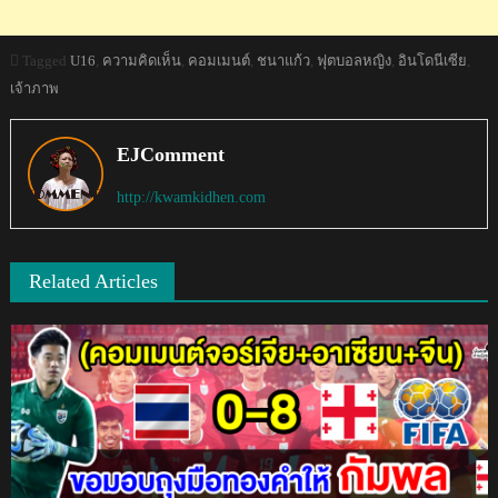
Tagged
U16
,
ความคิดเห็น
,
คอมเมนต์
,
ชนาแก้ว
,
ฟุตบอลหญิง
,
อินโดนีเซีย
,
เจ้าภาพ
EJComment
http://kwamkidhen.com
Related Articles