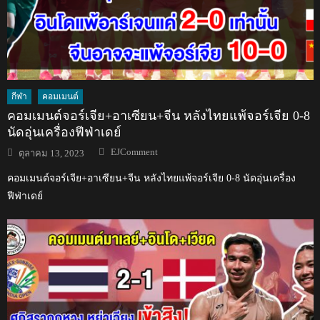
กีฬา
คอมเมนต์
คอมเมนต์จอร์เจีย+อาเซียน+จีน หลังไทยแพ้จอร์เจีย 0-8
นัดอุ่นเครื่องฟีฟ่าเดย์
Author
Posted
EJComment
ตุลาคม 13, 2023
on
คอมเมนต์จอร์เจีย+อาเซียน+จีน หลังไทยแพ้จอร์เจีย 0-8 นัดอุ่นเครื่อง
ฟีฟ่าเดย์