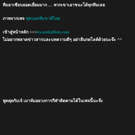
ทีมอาเซียนยอดเยี่ยมมาก … พวกเขาเอาชนะได้ทุกทีมเลย
ภาพจากเพจ
ฟุตบอลทีมชาติไทย
เข้าสู่หน้าหลัก >>>
kwamkidhen.com
ไม่อยากพลาดข่าวสารและบทความดีๆ อย่าลืมกดไลค์ด้วยนะจ๊ะ ^^
พูดคุยกับเจ้ เมาท์มอยวงการกีฬาติดตามได้ในเพจนี้นะจ๊ะ