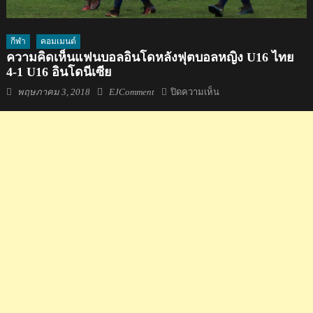
กีฬา
คอมเมนต์
ความคิดเห็นแฟนบอลอินโดหลังฟุตบอลหญิง U16 ไทย
4-1 U16 อินโดนีเซีย
Posted
Author
บน
พฤษภาคม 3, 2018
EJComment
ปิดความเห็น
on
ความ
คิด
เห็น
แฟน
บอล
อิน
โด
หลัง
ฟุตบอล
หญิง
U16
ไทย
4-