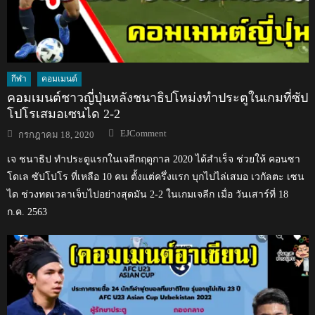
กีฬา
คอมเมนต์
คอมเมนต์ชาวญี่ปุ่นหลังชนาธิปโหม่งทำประตูในเกมที่ซัป
โปโรเสมอเซนได 2-2
Author
Posted
EJComment
กรกฎาคม 18, 2020
on
เจ ชนาธิป ทำประตูแรกในเจลีกฤดูกาล 2020 ได้สำเร็จ ช่วยให้ คอนซา
โดเล ซัปโปโร ที่เหลือ 10 คน ตั้งแต่ครึ่งแรก บุกไปไล่เสมอ เวกัลตะ เซน
ได ช่วงทดเวลาเจ็บไปอย่างสุดมัน 2-2 ในเกมเจลีก เมื่อ วันเสาร์ที่ 18
ก.ค. 2563