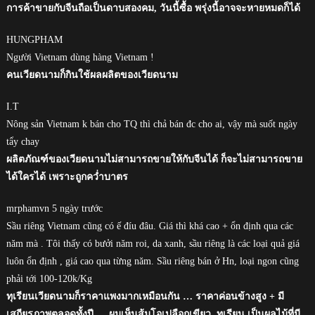
การค้าขายกับจีนถือเป็นดาบสองคม, วันนี้ซื้อ พรุ่งนี้อาจจะหายหมดก็ได้
HUNGPHAM
Người Vietnam dùng hàng Vietnam !
คนเวียดนามก็กินใช้ผลผลิตของเวียดนาม
I.T
Nông sản Vietnam k bán cho TQ thì chả bán đc cho ai, vậy mà suốt ngày
tẩy chay
ผลิตภัณฑ์ของเวียดนามไม่สามารถขายให้กับจีนได้ ก็จะไม่สามารถขาย
ได้ใครได้ เพราะถูกคว่ำบาตร
mrphamvn 5 ngày trước
Sầu riêng Vietnam cũng có ế đíu đâu. Giá thì khá cao + ổn định qua các
năm mà . Tôi thấy có bưởi năm roi, da xanh, sầu riêng là các loại quả giá
luôn ổn định , giá cao qua từng năm. Sầu riêng bán ở Hn, loại ngon cũng
phải tới 100-120k/Kg
ทุเรียนเวียดนามก็ราคาแพงมากเหมือนกัน … ราคาค่อนข้างสูง + มี
เสถียรภาพตลอดทั้งปี … ผมเห็นส้มโอเปลือกเขียว, ทุเรียน เป็นผลไม้ที่มี