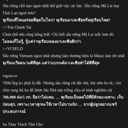
Sầu riêng chỗ nào ngon nhất thế giới vậy các bác. Sầu riêng Mã Lai hay
Thái Lan ngon hơn?
ทุเรียนที่ไหนอร่อยที่สุดในโลก? ทุเรียนมาเลเซียหรือทุเรียนไทย?
>>Ton Chanh Tai
Chưa thử nên cũng hông biết. Chỉ biết sầu riêng Mã Lai mắc hơn đó.
ไม่ลองก็ไม่รู้, รู้แค่ว่าทุเรียนของมาเลเซียดีกว่า
>>VCSELD
Sầu riêng Vietnam ngon nhất nhưng làm thương hiệu là Malay làm tốt nhất
ทุเรียนเวียดนามดีที่สุด แต่ว่าแบรนด์มาเลเซียทำได้ดีที่สุด
vigoss.ru
700k/5kg ko phải là đắt. Nhưng sầu riêng rất đặc thù, hái sớm ko dc, còn
chín rụng thì ko để được lâu.Nhà nào trồng chia sẻ kinh nghiệm cái
700,000 ด่ง/5 กก. ถือว่าไม่แพง, … ทุเรียนเป็นผลไม้ที่มีลักษะเฉพาะ, เก็บ
ก่อนสุก, เพราะเวลาสุกจะใช้เวลาไม่นานนัก … จากผู้ปลูกอยากแชร์
ประสบการณ์
Su Thay Thich Thit Cho’