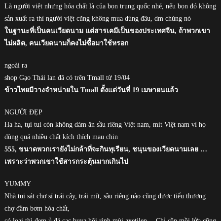
Là người việt nhưng hóa chất là của bọn trung quốc nhé, nếu bọn đó không
sản xuất ra thì người việt cũng không mua dùng đâu, dm chúng nó
ในฐานะที่เป็นคนเวียดนาม แต่สารเคมีเป็นของประเทศจีน, ถ้าพวกเขา
ไม่ผลิต, คนเวียดนามก็คงไม่ซื้อมาใช้หรอก
ngoài ra
shop Gạo Thái lan đã có trên Tmall từ 19/04
ข้าวไทยมีวางจำหน่ายใน Tmall ตั้งแต่วันที่ 19 เมษายนแล้ว
NGƯỜI ĐẸP
Ha ha, tụi tui còn không dám ăn sầu riêng Việt nam, mít Việt nam vì họ
dùng quá nhiều chất kích thích mau chin
555, ขนาดพวกเรายังไม่กล้าที่จะกินทุเรียน, ชนุนของเวียดนามเลย …
เพราะว่าพวกเขาใช้สารกระตุ้นมากเกินไป
YUMMY
Nhà tui sát chợ sỉ trái cây, trái mít, sầu riêng nào cũng được tiểu thương
chợ đầm bơm hóa chất,
có loại thì đem ủ đá cạc buya hôi rình mùi axetilen… Chỉ cần mồi lửa cũng