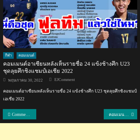
กีฬา
คอมเมนต์
คอมเมนต์อาเซียนหลังเห็นรายชื่อ 24 แข้งช้างศึก U23
ชุดลุยศึกชิงแชมป์เอเชีย 2022
Author
Posted
EJComment
พฤษภาคม 30, 2022
on
คอมเมนต์อาเซียนหลังเห็นรายชื่อ 24 แข้งช้างศึก U23 ชุดลุยศึกชิงแชมป์
เอเชีย 2022
แนะแนว
Comment ต่างชาติเกี่ยวกับการพบปะเจรจากันระหว่างผู้นำเกาหลีเหนือและเกาหลีใต้
คอมเมนต์แฟนบอลญี่ปุ่นหลังธีรศิลป์ยิงประตูให้ซานเฟรซเซชนะนางาซากิ 2-0
เรื่อง