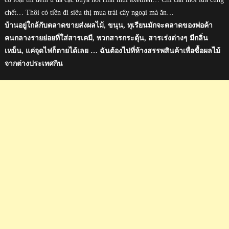
chết… Thôi có tiền đi siêu thị mua trái cây ngoại mà ăn…
บ้านอยู่ใกล้กับตลาดขายส่งผลไม้, ขนุน, ทุเรียนมักจะตลาดของพ่อค้า
คนกลางรายย่อยที่ใส่สารเคมี, พวกสารกระตุ้น, สารเร่งต่างๆ มีกลิ่น
เหม็น, แค่จุดไฟก็ตายได้เลย … ฉันต้องไปที่ห้างสรรพสินค้าเพื่อซื้อผลไม้
จากต่างประเทศกิน