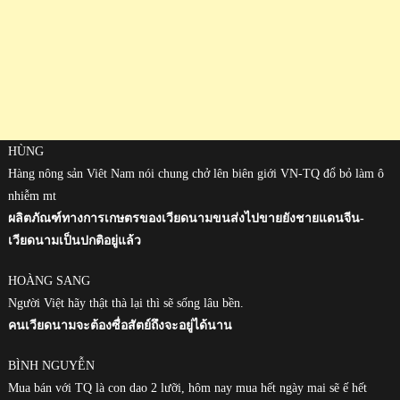
HÙNG
Hàng nông sản Viêt Nam nói chung chở lên biên giới VN-TQ đổ bỏ làm ô
nhiễm mt
ผลิตภัณฑ์ทางการเกษตรของเวียดนามขนส่งไปขายยังชายแดนจีน-
เวียดนามเป็นปกติอยู่แล้ว
HOÀNG SANG
Người Việt hãy thật thà lại thì sẽ sống lâu bền.
คนเวียดนามจะต้องซื่อสัตย์ถึงจะอยู่ได้นาน
BÌNH NGUYỄN
Mua bán với TQ là con dao 2 lưỡi, hôm nay mua hết ngày mai sẽ ế hết