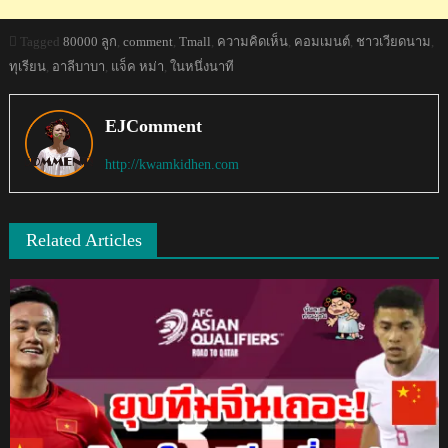
Tagged
80000 ลูก
,
comment
,
Tmall
,
ความคิดเห็น
,
คอมเมนต์
,
ชาวเวียดนาม
,
ทุเรียน
,
อาลีบาบา
,
แจ็ค หม่า
,
ในหนึ่งนาที
EJComment
http://kwamkidhen.com
Related Articles