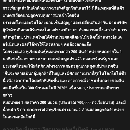
กลายเป็นความฝันของสินค้าทางการเกษตรของเวียดนาม
การเพิ่มมูลค่าสินค้าด้วยการฉายรังสีถูกกักกันเอาไว้ นี่คือเหตุผลที่สินค้า
เกษตรเวียดนามถูกควบคุมการนำเข้าโดยจีน
ประเทศไทยและจีนได้ลงนามเซ็นสัญญาแลกเปลี่ยนสินค้ากัน ผ่านบริษัท
ผู้นำด้านอีคอมเมิร์สของโลกอย่างอาลีบาบา ด้วยความแข็งแกร่งด้านการ
ผลิตทุเรียน, ประเทศไทยได้จำหน่ายผลผลิตผลไม้ชนิดนี้ผ่านทางอินเต
อร์เน็ดและผลที่ได้ทำให้ใครหลายๆ คนต้องตกตะลึง
โดยรวมแล้ว ทุเรียนพันธุ์หมอนทางกว่า 200 ตันจำหน่ายหมดภายใน 1
นาทีเท่านั้น จากการลงนามสองฝ่ายมูลค่า 478 ดอลลาร์สหรัฐฯ และ
ประเทศไทยจะให้ผลิตภัณฑ์ทางการเกษตรคุณภาพสูงแก่ประเทศจีน
“จีนจะกลายเป็นกลุ่มลูกค้าที่ใหญ่และมีศักยภาพมากที่สุดในโลกในไม่ช้า
นี้ เนื่องจากรายได้ต่อหัวที่เพิ่มขึ้น และคาดการณ์ว่าชนชั้นกลางของจีน
จะเพิ่มขึ้นเป็น 300 ล้านคนในปี 2020” แจ็ค หม่า, ประธานอาลีบาบา
กล่าว
หมอนทอง 1 ผลราคา 200 หยวน (ประมาณ 700,000 ด่งเวียดนาม) และมี
น้ำหนัก 5 กก. คาดการณ์ว่าทุเรียนประมาณ 2 ล้านผลจะถูกจัดจำหน่าย
ในอนาคตอันใกล้นี้
ความคิดเห็นชาวเวียดนามหลังเว็บไซต์ Tmall ขาย