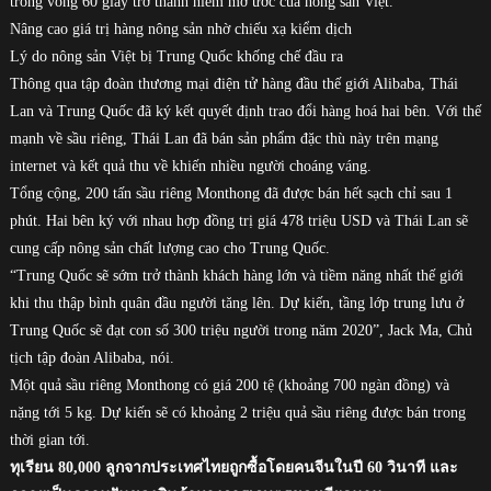
trong vòng 60 giây trở thành niềm mơ ước của nông sản Việt.
Nâng cao giá trị hàng nông sản nhờ chiếu xạ kiểm dịch
Lý do nông sản Việt bị Trung Quốc khống chế đầu ra
Thông qua tập đoàn thương mại điện tử hàng đầu thế giới Alibaba, Thái
Lan và Trung Quốc đã ký kết quyết định trao đổi hàng hoá hai bên. Với thế
mạnh về sầu riêng, Thái Lan đã bán sản phẩm đặc thù này trên mạng
internet và kết quả thu về khiến nhiều người choáng váng.
Tổng cộng, 200 tấn sầu riêng Monthong đã được bán hết sạch chỉ sau 1
phút. Hai bên ký với nhau hợp đồng trị giá 478 triệu USD và Thái Lan sẽ
cung cấp nông sản chất lượng cao cho Trung Quốc.
“Trung Quốc sẽ sớm trở thành khách hàng lớn và tiềm năng nhất thế giới
khi thu thập bình quân đầu người tăng lên. Dự kiến, tầng lớp trung lưu ở
Trung Quốc sẽ đạt con số 300 triệu người trong năm 2020”, Jack Ma, Chủ
tịch tập đoàn Alibaba, nói.
Một quả sầu riêng Monthong có giá 200 tệ (khoảng 700 ngàn đồng) và
nặng tới 5 kg. Dự kiến sẽ có khoảng 2 triệu quả sầu riêng được bán trong
thời gian tới.
ทุเรียน 80,000 ลูกจากประเทศไทยถูกซื้อโดยคนจีนในปี 60 วินาที และ