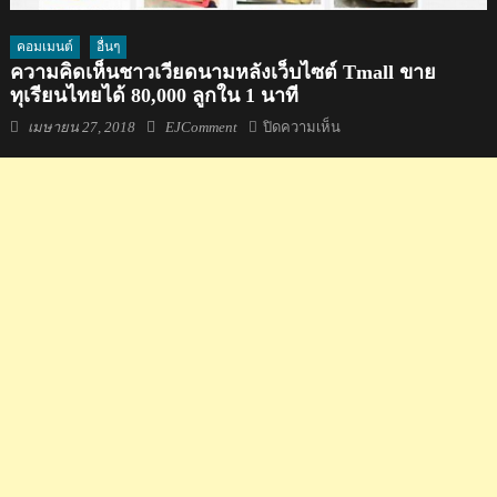
คอมเมนต์
อื่นๆ
ความคิดเห็นชาวเวียดนามหลังเว็บไซต์ Tmall ขาย
ทุเรียนไทยได้ 80,000 ลูกใน 1 นาที
Posted
Author
บน
เมษายน 27, 2018
EJComment
ปิดความเห็น
on
ความ
คิด
เห็น
ชาว
เวียดนาม
หลัง
เว็บไซต์
Tmall
ขาย
ทุเรียน
ไทย
ได้
80,000
ลูก