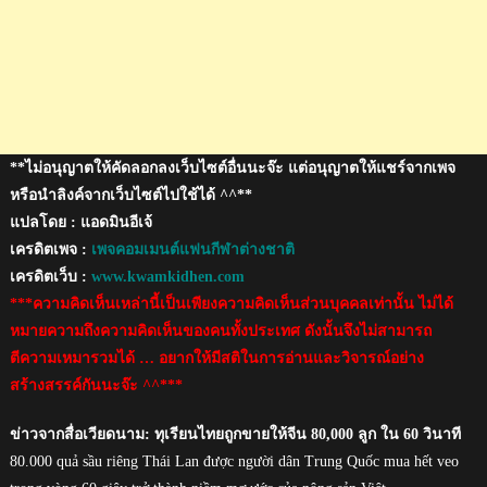
ใน
1
นาที
**ไม่อนุญาตให้คัดลอกลงเว็บไซต์อื่นนะจ๊ะ แต่อนุญาตให้แชร์จากเพจ
หรือนำลิงค์จากเว็บไซต์ไปใช้ได้ ^^**
แปลโดย : แอดมินอีเจ้
เครดิตเพจ :
เพจคอมเมนต์แฟนกีฬาต่างชาติ
เครดิตเว็บ :
www.kwamkidhen.com
***ความคิดเห็นเหล่านี้เป็นเพียงความคิดเห็นส่วนบุคคลเท่านั้น ไม่ได้
หมายความถึงความคิดเห็นของคนทั้งประเทศ ดังนั้นจึงไม่สามารถ
ตีความเหมารวมได้ … อยากให้มีสติในการอ่านและวิจารณ์อย่าง
สร้างสรรค์กันนะจ๊ะ ^^***
ข่าวจากสื่อเวียดนาม: ทุเรียนไทยถูกขายให้จีน 80,000 ลูก ใน 60 วินาที
80.000 quả sầu riêng Thái Lan được người dân Trung Quốc mua hết veo