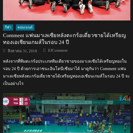
กีฬา
คอมเมนต์
Comment แฟนมาเลเซียหลังตะกร้อเดี่ยวชายได้เหรียญ
ทองเอเชียนเกมส์ในรอบ 24 ปี
Author
Posted
EJComment
สิงหาคม 31, 2018
on
หลังจากที่ทีมตะกร้อประเภททีมเดียวชายของมาเลเซียได้เหรียญทองใน
รอบ 24 ปี ด้วยการเอาชนะอินโดนีเซียมาได้ มาดูกันว่า Comment แฟน
มาเลเซียหลังตะกร้อเดี่ยวชายได้เหรียญทองเอเชียนเกมส์ในรอบ 24 ปี จะ
เป็นอย่างไร