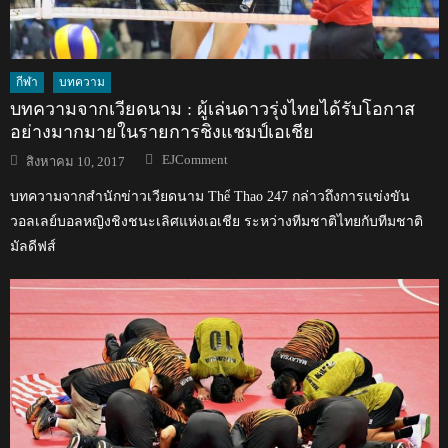
กีฬา
บทความ
บทความจากเวียดนาม : ผู้เล่นดาวรุ่งไทยได้รับโอกาส
อย่างมากมายในรายการชิงแชมป์เอเชีย
Author
Posted
EJComment
สิงหาคม 10, 2017
on
บทความจากสำนักข่าวเวียดนาม Thể Thao 247 กล่าวถึงการแข่งขัน
วอลเลย์บอลหญิงชิงชนะเลิศแห่งเอเชีย ระหว่างทีมชาติไทยกับทีมชาติ
มัลดีฟส์