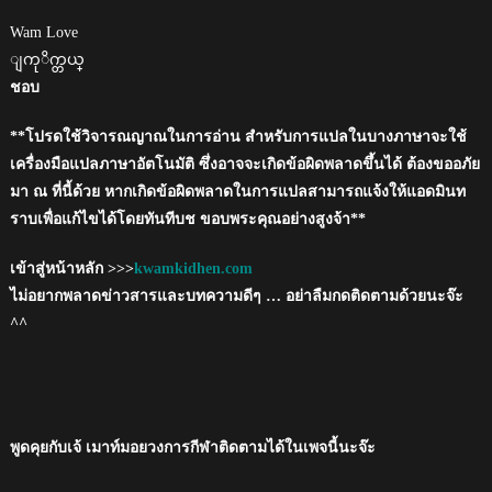
Wam Love
ျကုိက္တယ္
ชอบ
**โปรดใช้วิจารณญาณในการอ่าน สำหรับการแปลในบางภาษาจะใช้
เครื่องมือแปลภาษาอัตโนมัติ ซึ่งอาจจะเกิดข้อผิดพลาดขึ้นได้ ต้องขออภัย
มา ณ ที่นี้ด้วย หากเกิดข้อผิดพลาดในการแปลสามารถแจ้งให้แอดมินท
ราบเพื่อแก้ไขได้โดยทันทีบช ขอบพระคุณอย่างสูงจ้า**
เข้าสู่หน้าหลัก >>>
kwamkidhen.com
ไม่อยากพลาดข่าวสารและบทความดีๆ … อย่าลืมกดติดตามด้วยนะจ๊ะ
^^
พูดคุยกับเจ้ เมาท์มอยวงการกีฬาติดตามได้ในเพจนี้นะจ๊ะ