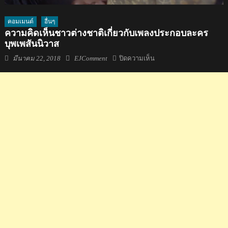
คอมเมนต์
อื่นๆ
ความคิดเห็นชาวต่างชาติเกี่ยวกับเพลงประกอบละคร
บุพเพสันนิวาส
Posted
Author
บน
มีนาคม 22, 2018
EJComment
ปิดความเห็น
on
ความ
คิด
เห็น
ชาว
ต่าง
ชาติ
เกี่ยว
กับ
เพลง
ประกอบ
ละคร
บุพเพสันนิวาส