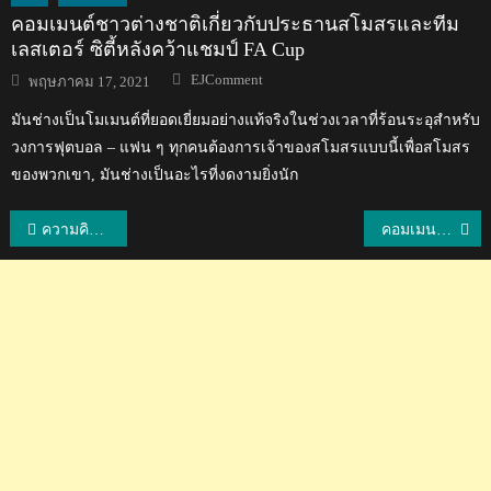
คอมเมนต์ชาวต่างชาติเกี่ยวกับประธานสโมสรและทีม
เลสเตอร์ ซิตี้หลังคว้าแชมป์ FA Cup
Author
Posted
EJComment
พฤษภาคม 17, 2021
on
มันช่างเป็นโมเมนต์ที่ยอดเยี่ยมอย่างแท้จริงในช่วงเวลาที่ร้อนระอุสำหรับ
วงการฟุตบอล – แฟน ๆ ทุกคนต้องการเจ้าของสโมสรแบบนี้เพื่อสโมสร
ของพวกเขา, มันช่างเป็นอะไรที่งดงามยิ่งนัก
แนะแนว
ความคิดเห็นชาวเวียดนามหลังไทยปฏิเสธการตั้งพรรคคอมมิวนิสต์แห่งประเทศไทย
คอมเมนต์แฟนบอลอินโดนีเซียหลังไทยเอาชนะจุดโทษกาบอง ศึกคิงส์คัพ
เรื่อง