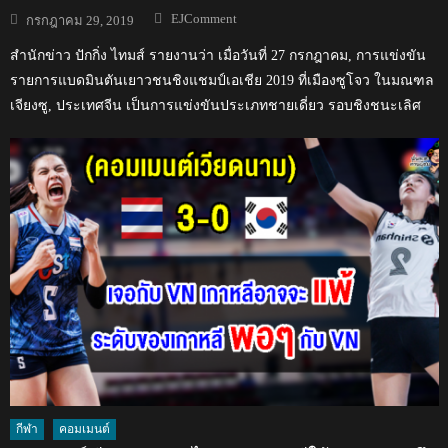
Author
Posted
EJComment
กรกฎาคม 29, 2019
on
สำนักข่าว ปักกิ่ง ไทมส์ รายงานว่า เมื่อวันที่ 27 กรกฎาคม, การแข่งขัน
รายการแบดมินตันเยาวชนชิงแชมป์เอเชีย 2019 ที่เมืองซูโจว ในมณฑล
เจียงซู, ประเทศจีน เป็นการแข่งขันประเภทชายเดี่ยว รอบชิงชนะเลิศ
กีฬา
คอมเมนต์